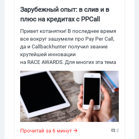
Зарубежный опыт: в слив и в
плюс на кредитах с PPCall
Привет котанятки! В последнее время
все вокруг зашумели про Pay Per Call,
да и Callbackhunter получил звание
крутейшей инновации
на RACE AWARDS. Для многих эта тема
до сих пор мутная, но на западе ее
успешно раскручивают уже несколько
лет, ибо мобайл + PPCall = любовь да
все дела. У нас тоже скоро намечается
неделя партнерского позвонилова, ну
а пока, чтобы вы не скучали, приводим
вам классический кейс от Рассела де
Корте, который показательно
Прочитай за 6 минут
2
демонстрирует, что ждет новичков в