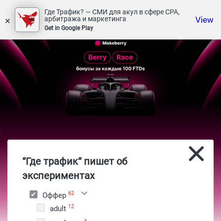
Где Трафик? — СМИ для акул в сфере СРА,
×
View
арбитража и маркетинга
Get in Google Play
“Где трафик“ пишет об
экспериментах
62
Оффер
12
adult