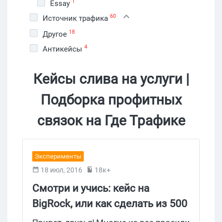
1
Essay
60
Источник трафика
18
Другое
4
Антикейсы
Кейсы слива на услуги |
Подборка профитных
связок на Где Трафике
Эксперименты
18 июл, 2016
18к+
Смотри и учись: кейс на
BigRock, или как сделать из 500
рублей 22 500