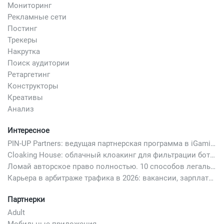
Мониторинг
Рекламные сети
Постинг
Трекеры
Накрутка
Поиск аудитории
Ретаргетинг
Конструкторы
Креативы
Анализ
Интересное
PIN-UP Partners: ведущая партнерская программа в iGaming
Cloaking House: облачный клоакинг для фильтрации ботов FB и Google Ads — гайд PHP-интеграции 2026
Ломай авторское право полностью. 10 способов легально добавить любимый трек в свой креатив
Карьера в арбитраже трафика в 2026: вакансии, зарплаты и как начать
Партнерки
Adult