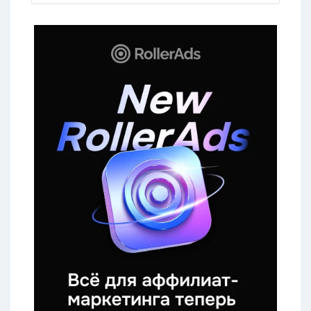
этой сфере и к чему надо быть
готовым. Оффер –
CashNet USA PayDay Loans, оплата –
6,4 бакса за целевой звонок от 1,5
минуты или более.