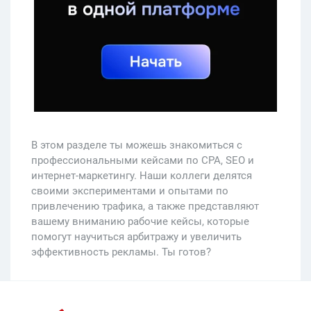
В этом разделе ты можешь знакомиться с
профессиональными кейсами по CPA, SEO и
интернет-маркетингу. Наши коллеги делятся
своими экспериментами и опытами по
привлечению трафика, а также представляют
вашему вниманию рабочие кейсы, которые
помогут научиться арбитражу и увеличить
эффективность рекламы. Ты готов?