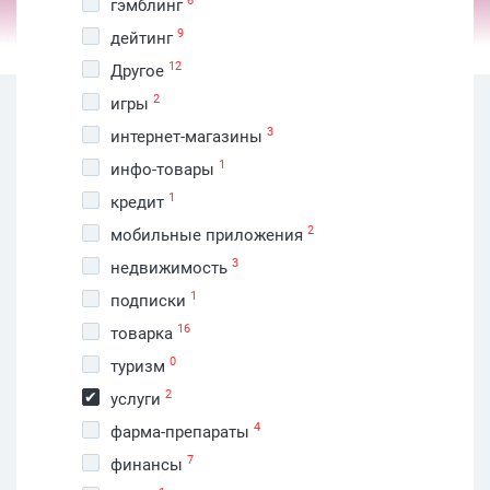
6
гэмблинг
9
дейтинг
12
Другое
2
игры
3
интернет-магазины
1
инфо-товары
1
кредит
2
мобильные приложения
3
недвижимость
1
подписки
16
товарка
0
туризм
2
услуги
4
фарма-препараты
7
финансы