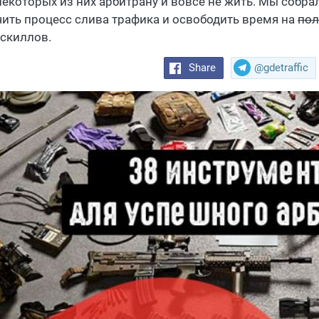
 некоторых из них арбитрану и вовсе не жить. Мы собра
чить процесс слива трафика и освободить время на
пол
 скиллов.
Share
@gdetraffic