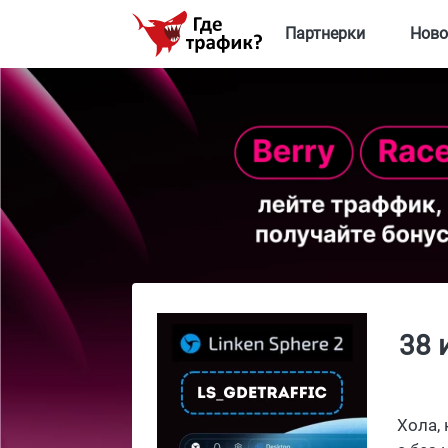
Партнерки
Ново
38 
Хола,