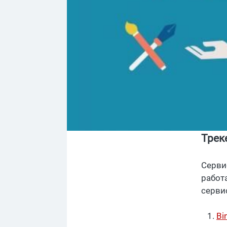
Трек
Серви
работ
серви
B