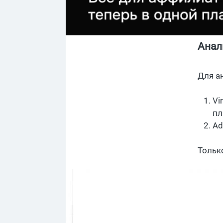
Анал
Для а
Vi
пл
Ad
Тольк