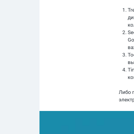
Tr
ди
ко
Se
Go
ва
To
вы
Ti
ко
Либо 
элект