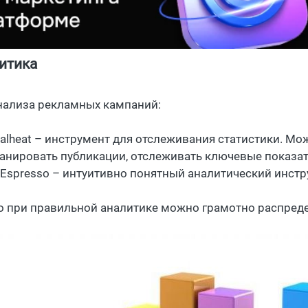
итика
нализа рекламных кампаний:
ralheat – инструмент для отслеживания статистики. М
анировать публикации, отслеживать ключевые показат
Espresso – интуитивно понятный аналитический инстру
о при правильной аналитике можно грамотно распред