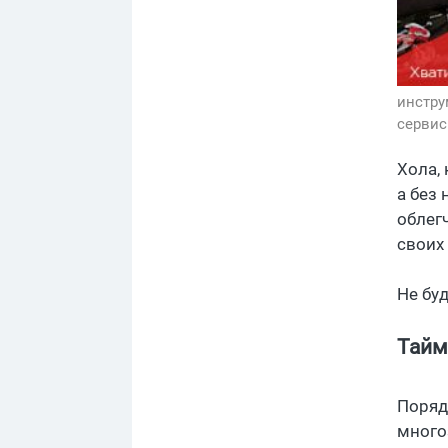
инстру
серви
Хола,
а без
облег
своих
Не буд
Тайм
Поряд
много