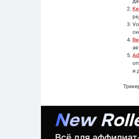
да
Ke
ре
Vo
ск
Re
ав
Ad
оп
и 
Треке