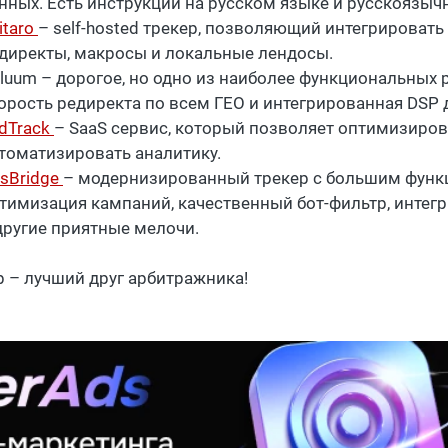
нных. Есть инструкции на русском языке и русскоязыч
itaro
– self-hosted трекер, позволяющий интегрировать
директы, макросы и локальные лендосы.
luum – дорогое, но одно из наиболее функциональных 
орость редиректа по всем ГЕО и интегрированная DSP 
dTrack
– SaaS сервис, который позволяет оптимизиров
томатизировать аналитику.
sBridge
– модернизированный трекер с большим функ
тимизация кампаний, качественный бот-фильтр, интег
другие приятные мелочи.
р – лучший друг арбитражника!