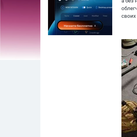
а без
облег
своих