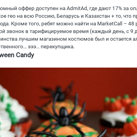
юмный оффер доступен на AdmitAd, где дают 17% за оп
е гео на всю Россию, Беларусь и Казахстан + то, что п
года. Кроме того, ребят можно найти на MarketCall – 4
ой звонок в тарифицируемое время (каждый день, с 9 до
инства лучшим магазином костюмов был и остается а
ственного… эээ… перекупщика.
oween Candy