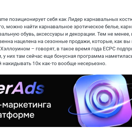
ume позиционирует себя как Лидер карнавальных костю
го, можно найти карнавальное эротическое белье, карн
вальную обувь, аксессуары и декорации. Тем не менее,
венна нацелена на сезонные продажи, которые, как вы 
Хэллоуином – говорят, в такое время года ECPC подпрыг
и, у них там сейчас еще бонусная программа наметилась
й накидывать 10к как-то вообще несерьезно.