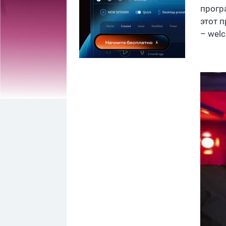
прогр
этот 
– wel