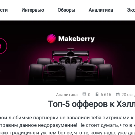
сти
Интервью
Обзоры
Аналитика
Эк
Аналитика
0
6 616
20 окт
Топ-5 офферов к Хэл
твои любимые партнерки не завалили тебя витринами к
правим данное недоразумение! Не стоит думать, что в
ких традициях и уж тем более, что те, кому надо, уже д