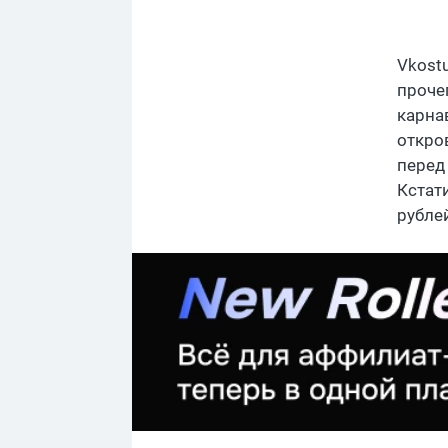
Vkost
проче
карна
откро
перед 
Кстат
рубле