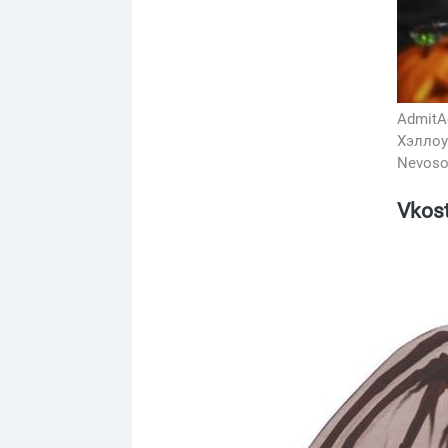
AdmitA
Хэллоу
Nevoso
Vkos