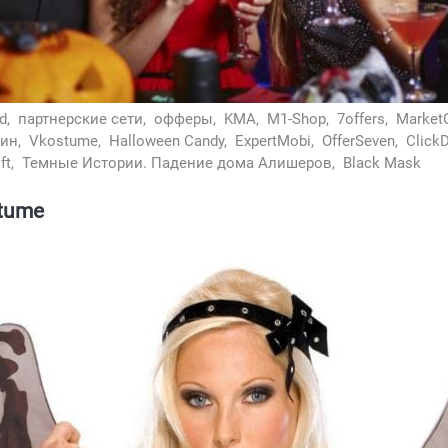
d,
партнерские сети,
офферы,
KMA,
M1-Shop,
7offers,
MarketC
ин,
Vkostume,
Halloween Candy,
ExpertMobi,
OfferSeven,
ClickD
ft,
Темные Истории. Падение дома Алишеров,
Black Mask
tume