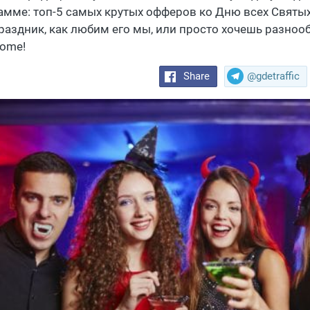
амме: топ-5 самых крутых офферов ко Дню всех Святых
праздник, как любим его мы, или просто хочешь разно
come!
Share
@gdetraffic