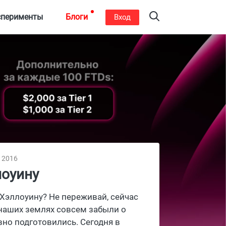
сперименты
Блоги
Вход
, 2016
лоуину
 Хэллоуину? Не переживай, сейчас
 наших землях совсем забыли о
авно подготовились. Сегодня в