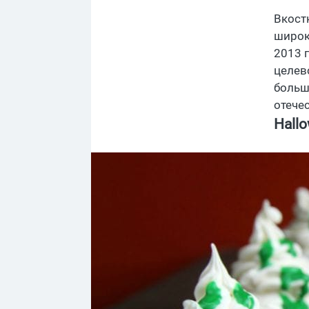
Вкост
широко
2013 
целев
больш
отече
Hall