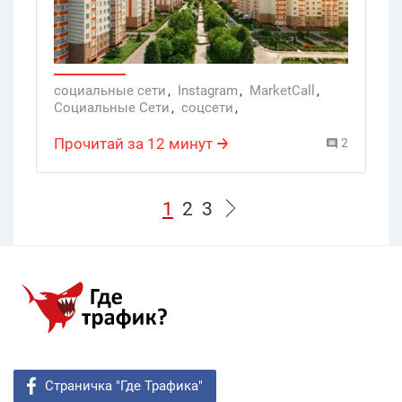
социальные сети
,
Instagram
,
MarketCall
,
Социальные Сети
,
соцсети
,
Instagram Stories
,
настройки рекламных кампаний
,
Прочитай за 12 минут
2
Рекламные сети
,
Недвижимость
1
2
3
Страничка "Где Трафика"