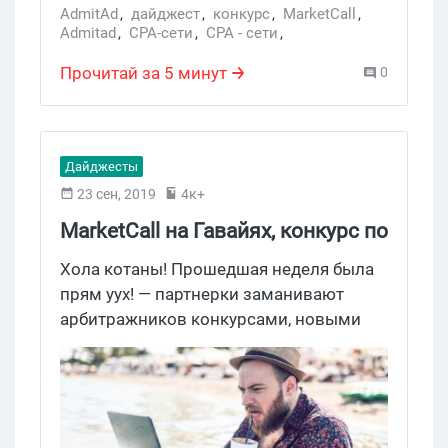
AdmitAd
,
дайджест
,
конкурс
,
MarketCall
,
Admitad
,
CPA-сети
,
CPA - сети
,
конкурсы партнерок
,
дайджест Где Трафик
,
конкурс с призами
,
PropellerAds
,
Прочитай за 5 минут
0
Goldfishkapartners
,
Академия Admitad
Дайджесты
23 сен, 2019
4к+
MarketCall на Гавайях, конкурс по
финансовым офферам от
Хола котаны! Прошедшая неделя была
CPAHub и пиво Алексеича:
прям уух! — партнерки заманивают
арбитражников конкурсами, новыми
новости CPA
гаджетами и деньжищами. Тройка
огненных конференций уже на подходе,
и не планируйте ничего на сегодняшний
вечер — в 18:30 загляните в MarketCall,
где Александр Дужников и Алексей