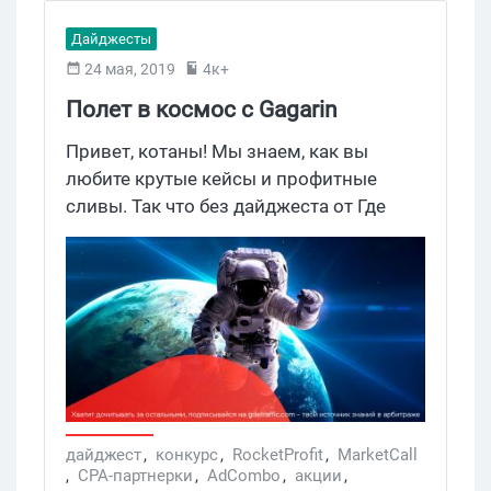
Дайджесты
24 мая, 2019
4к+
Полет в космос с Gagarin
Partners, турнир для вебов от
Привет, котаны! Мы знаем, как вы
Marketcall и бонус от Где
любите крутые кейсы и профитные
сливы. Так что без дайджеста от Где
Трафика
Трафика просто не обойтись. Сегодня
мы собрали новости от Marketcall,
Gagarin Partners, AdCombo, RocketProfit
и PropellerAds.
дайджест
,
конкурс
,
RocketProfit
,
MarketCall
,
CPA-партнерки
,
AdCombo
,
акции
,