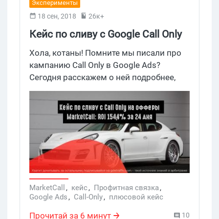
Эксперименты
18 сен, 2018
26к+
Кейс по сливу с Google Call Only
на офферы MarketCall: ROI
Хола, котаны! Помните мы писали про
154,4% за 24 дня
кампанию Call Only в Google Ads?
Сегодня расскажем о ней подробнее,
потому-что ребята из MarketCall
поделились развернутым кейсом.
Парни рассказали как сливать с
помощью Call Only на офферы
автострахования и получать нехилые
деньги. К прочтению рекомендуется!
MarketCall
,
кейс
,
Профитная связка
,
Google Ads
,
Call-Only
,
плюсовой кейс
Прочитай за 6 минут
10