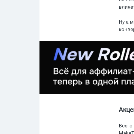
влияе
Ну а 
конве
Акце
Всего
MakeT