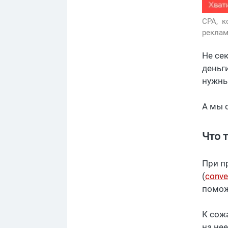
CPA,
к
рекла
Не се
деньг
нужны 
А мы 
Что 
При п
(
conve
помож
К сож
на не