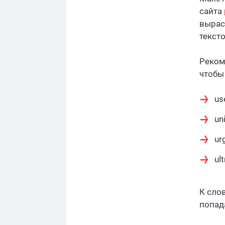
сайта
вырас
текст
Реком
чтобы
us
un
ur
ul
К сло
попад