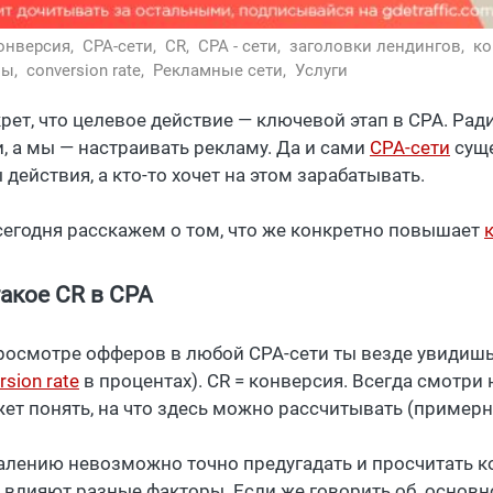
онверсия,
CPA-сети,
CR,
CPA - сети,
заголовки лендингов,
ко
мы,
conversion rate,
Рекламные сети,
Услуги
крет, что целевое действие — ключевой этап в CPA. Рад
и, а мы — настраивать рекламу. Да и сами
CPA-сети
суще
действия, а кто-то хочет на этом зарабатывать.
сегодня расскажем о том, что же конкретно повышает
такое CR в CPA
росмотре офферов в любой CPA-сети ты везде увидишь
rsion rate
в процентах). CR = конверсия. Всегда смотри н
ет понять, на что здесь можно рассчитывать (примерно
алению невозможно точно предугадать и просчитать ко
е влияют разные факторы. Если же говорить об основн