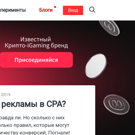
сперименты
Блоги
Вход
, 2019
 рекламы в CPA?
авда ли. Но сколько с них
лько правил, которые могут
ичеству конверсий. Погнали!