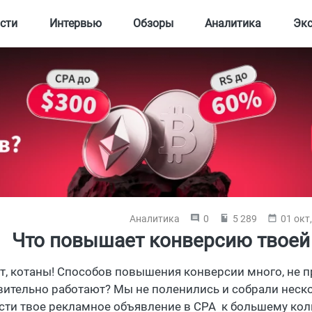
сти
Интервью
Обзоры
Аналитика
Эк
Аналитика
0
5 289
01 окт
Что повышает конверсию твоей
т, котаны! Способов повышения конверсии много, не пр
вительно работают? Мы не поленились и собрали неско
сти твое рекламное объявление в CPA к большему кол