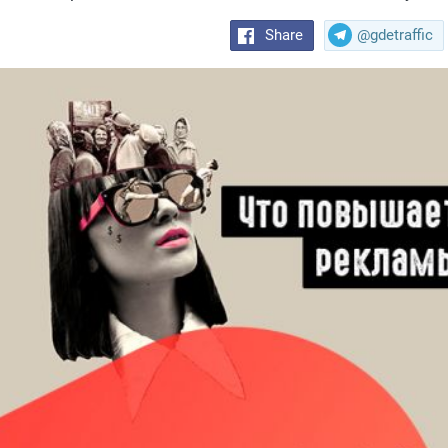
Share
@gdetraffic