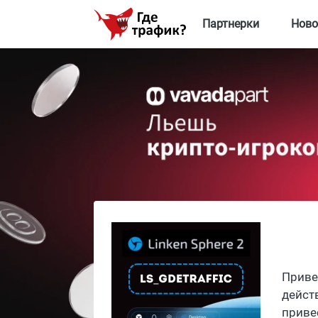
Партнерки
Ново
Приве
дейст
приве