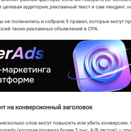
т целевая аудитория, рекламный текст и сам лендинг, 
мы не поленились и собрали 5 правил, которые могут п
рсий твоих рекламных объявлений в CPA.
нт на конверсионный заголовок
 несколько слов могут повысить или убить конверсию
ornado (которая провела более 3 тыс. A/B тестов) — п