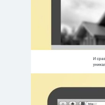
И сраз
уника