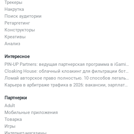
Трекеры
Накрутка
Поиск аудитории
Ретаргетинг
Конструкторы
Креативы
Анализ
Интересное
PIN-UP Partners: ведущая партнерская программа в iGaming
Cloaking House: облачный клоакинг для фильтрации ботов FB и Google Ads — гайд PHP-интеграции 2026
Ломай авторское право полностью. 10 способов легально добавить любимый трек в свой креатив
Карьера в арбитраже трафика в 2026: вакансии, зарплаты и как начать
Партнерки
Adult
Мобильные приложения
Товарка
Игры
Интернет-магазины