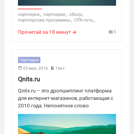
стандарты профессионального
прозвона и аппрува лидов. Другими
партнерка
,
партнерки
,
обзор
,
партнерские программы
,
CPA-сеть
,
словами, они утверждают, что у них:
MonsterLeads
,
Партнерская программ
офигенный call-центр и супер-аппрув.
Прочитай за 18 минут
0
Звучит весьма амбициозно, тем более,
что тема довольно наболевшая. Что ж,
посмотрим, что тут творится на самом
деле.
Партнерки
05 мая, 2016
16к+
Qnits.ru
Qnits.ru – это дропшиппинг платформа
для интернет-магазинов, работающая с
2010 года. Непонятное слово
«дропшиппинг» означает всего лишь
схему бизнеса в интернете, когда какой-
либо человек торгует не своими