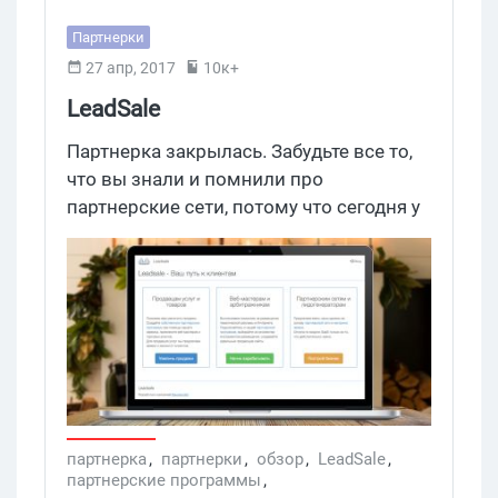
Партнерки
27 апр, 2017
10к+
LeadSale
Партнерка закрылась. Забудьте все то,
что вы знали и помнили про
партнерские сети, потому что сегодня у
нас обзор LeadSale – пожалуй, самой
интересной и необычной пп, которую
вы когда-либо видели. Здесь нет
привычных всем списков брендовых
офферов с условиями и целями,
которые выложены, как туфли на
витрине. Зато есть реклы, которые с
распростертыми объятьями примут
весь ваш трафик + еще подерутся за
партнерка
,
партнерки
,
обзор
,
LeadSale
,
партнерские программы
,
него на аукционе. Есть рекламные