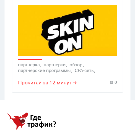
небольшой рассказ о том, на что можно
еще полить, кроме похудалок, лечилок и
дешевых подделок (и можно ли это
сделать сейчас).
партнерка
,
партнерки
,
обзор
,
партнерские программы
,
CPA-сеть
,
Партнерская программ
,
Skinon
Прочитай за 12 минут
0