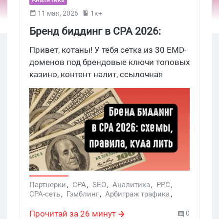
11 мая, 2026
1к+
Бренд биддинг в CPA 2026:
правила, схемы и партнерки,
Привет, котаны! У тебя сетка из 30 EMD-
которые принимают брендовый
доменов под брендовые ключи топовых
казино, контент налит, ссылочная
трафик
прокачана, а ты ловишь паничку
каждый раз, когда запрашиваешь
выплату: запалит ли рекламодатель, что
ты льешь прямой брендовый трафик
или нет. Бренд биддинг сегодня — самая
спорная тема гемблинг SEO и PPC, в
которой стоит плотно разобраться.
Заходи — разбираем способы, как
партнерка палит брендовый трафик, как
Партнерки
,
CPA
,
SEO
,
Аналитика
,
PPC
,
CPA-сеть
,
Гэмблинг
,
Арбитраж трафика
,
обезопасить свои выплаты и бонусом
Vulkan Vegas
,
iGaming
,
Бренд-биддинг
,
список партнерок, кто принимает
Brand bidding
Прочитай за 26 минут
0