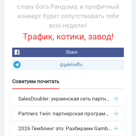
славу бога Рандома, и профитный
конверт будет сопутствовать тебе
всю неделю!
Трафик, котики, завод!
Share
@gdetraffic
Советуем почитать
SalesDoubler: украинская сеть партнерских программ с оплатой за действие
Partners 1win: партнерская программа казино в нише гемблинг арбитраж
2026 Гемблинг это: Разбираем Gambling вертикаль, и все что связано с гемблинг и беттинг офферами