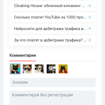
Cloaking House: облачный клоакинг для фильтрации ботов FB и Google Ads — гайд PHP-интеграции 2026
Сколько платит YouTube за 1000 просмотров в 2026: реальные цифры от 0.5 до 36 USD по ГЕО
Нейросети для арбитража трафика в 2026: инструменты, кейсы и AI-медиабайеры
За что платят в арбитраже трафика? 30 моделей оплаты в бурж и СНГ партнерках
Комментарии