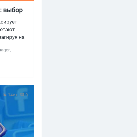
6: выбор
ксирует
летают
агируя на
шения от
ager
,
2
14к+
0