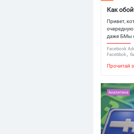
Как обой
трастовы
Привет, ко
очередную 
даже БМы с
любые резк
Facebook Ad
вебмастеро
Facebbok
,
б
прокатыва
Прочитай з
Аналитика