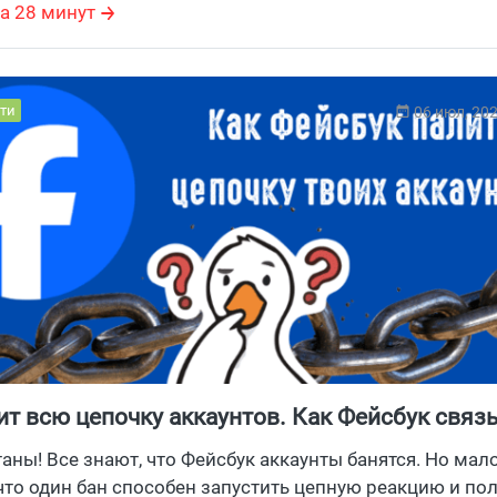
алить было не обязательно.
а 28 минут
ти
06 июл, 20
ит всю цепочку аккаунтов. Как Фейсбук связ
 между собой?
таны! Все знают, что Фейсбук аккаунты банятся. Но мал
что один бан способен запустить цепную реакцию и пол