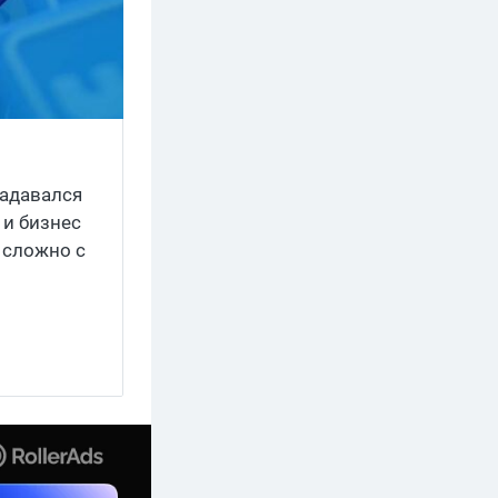
задавался
 и бизнес
 сложно с
 чтобы тебе
то что