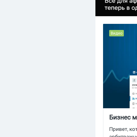
Видео
Бизнес м
рекламн
Привет, ко
арбитражно