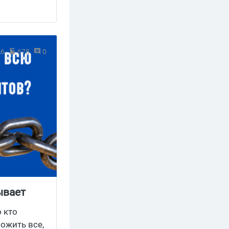
26
678
0
ывает
о кто
ожить все,