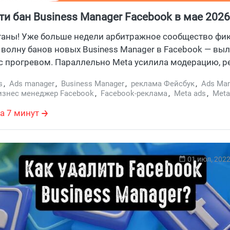
ти бан Business Manager Facebook в мае 202
х БМов и обход через языки
таны! Уже больше недели арбитражное сообщество фи
волну банов новых Business Manager в Facebook — вы
 прогревом. Параллельно Meta усилила модерацию, ре
ие запуски рекламных кампаний. Собрали рабочие ре
s
,
Ads manager
,
Business Manager
,
реклама Фейсбук
,
Ads Man
в и пошаговый лайфхак с языками, который пока еще
изнес менеджер Facebook
,
Facebook-реклама
,
Meta ads
,
Meta
ет через модерацию.
а 7 минут
01 июл, 202