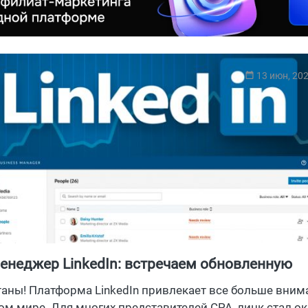
13 июн, 20
енеджер LinkedIn: встречаем обновленную
ую платформу
таны! Платформа LinkedIn привлекает все больше вним
м мире. Для многих представителей CPA, линк стал о