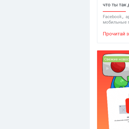
что ты так
связывает 
Facebook
,
а
арбитражни
мобильные 
цепного ба
антидетект 
Прочитай з
Свежие новос