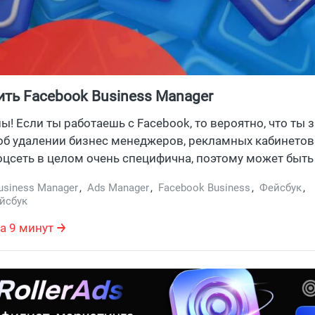
ить Facebook Business Manager
ны! Если ты работаешь с Facebook, то вероятно, что ты 
б удалении бизнес менеджеров, рекламных кабинетов
оцсеть в целом очень специфична, поэтому может быть
раться и найти все что нужно. Но ты не паникуй, мы тут
usiness Manager
,
Ads Manager
,
Facebook Business
,
Фейсбук
,
аживайся поудобнее и давай разбираться, как удалить 
йсбук
и отключить то что отключается. Погнали!
а 9 минут