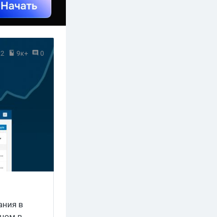
22
9к+
0
ания в
кном в