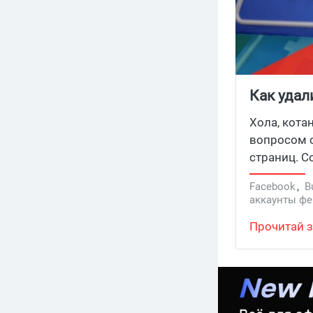
Как удал
Хола, кота
вопросом о
страниц. С
ходу разоб
Facebook
,
B
помочь. Ус
аккаунты фе
удаляется 
Прочитай з