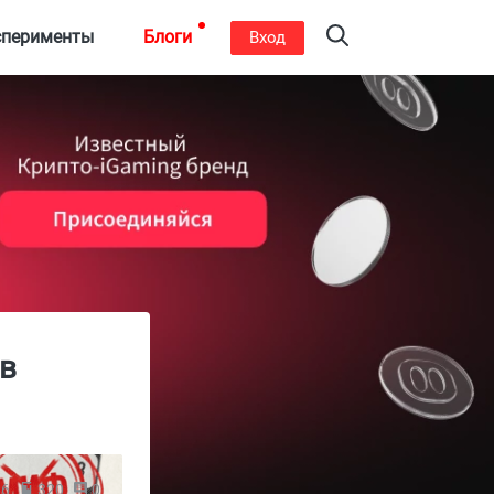
сперименты
Блоги
Вход
 в
26
320
0