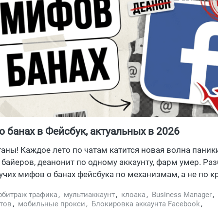
о банах в Фейсбук, актуальных в 2026
таны! Каждое лето по чатам катится новая волна паник
байеров, деанонит по одному аккаунту, фарм умер. Ра
чих мифов о банах фейсбука по механизмам, а не по к
деанон отличается от кластеризации, при чем тут Andro
рбитраж трафика
,
мультиаккаунт
,
клоака
,
Business Manager
,
ему бан на первой кампании — рутина ботов еще с 2021
тов
,
мобильные прокси
,
Блокировка аккаунта Facebook
,
мом деле летят иски Meta. Заходи, если не хочешь пали
браузер
,
агентский аккаунт facebook
,
бан аккаунтов
,
Meta