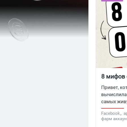
8 мифов 
Привет, ко
вычислила 
самых живу
чате: чем 
Facebook
,
а
селфи, поч
фарм аккаун
куда на са
антидетект 