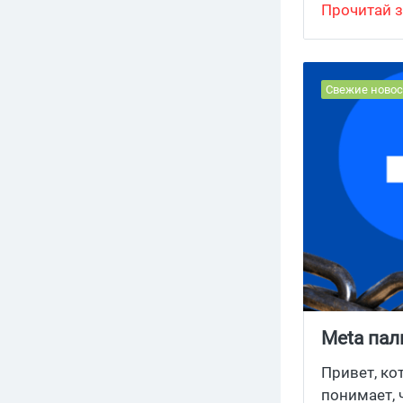
там, где п
Прочитай з
Свежие новос
Meta пал
аккаунты
Привет, ко
понимает, 