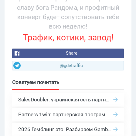
славу бога Рандома, и профитный
конверт будет сопутствовать тебе
всю неделю!
Трафик, котики, завод!
Share
@gdetraffic
Советуем почитать
SalesDoubler: украинская сеть партнерских программ с оплатой за действие
Partners 1win: партнерская программа казино в нише гемблинг арбитраж
2026 Гемблинг это: Разбираем Gambling вертикаль, и все что связано с гемблинг и беттинг офферами