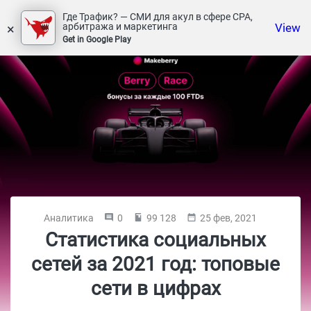
Где Трафик? — СМИ для акул в сфере СРА,
×
View
арбитража и маркетинга
Get in Google Play
Аналитика
0
99 128
25 фев, 2021
Статистика социальных
сетей за 2021 год: топовые
сети в цифрах