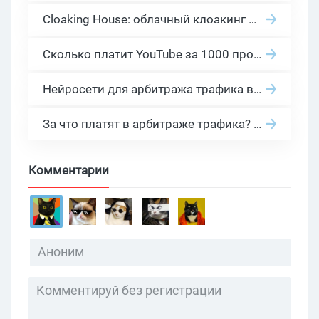
Cloaking House: облачный клоакинг для фильтрации ботов FB и Google Ads — гайд PHP-интеграции 2026
Сколько платит YouTube за 1000 просмотров в 2026: реальные цифры от 0.5 до 36 USD по ГЕО
Нейросети для арбитража трафика в 2026: инструменты, кейсы и AI-медиабайеры
За что платят в арбитраже трафика? 30 моделей оплаты в бурж и СНГ партнерках
Комментарии