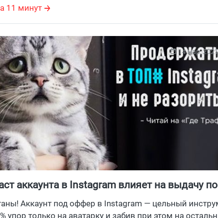
а 11 минут
но найти способ снизить цену и сэкономить драгоцен
колько сейчас стоит реклама в фейсбуке и как сделать 
ассказываем в свежей статье. Читайте, сохраняйте, пол
ашими советами с коллегами.
14 мар, 202
аст аккаунта в Instagram влияет на выдачу по
хештегам
таны! Аккаунт под оффер в Instagram — цельный инстру
% упор только на аватарку и забив при этом на осталь