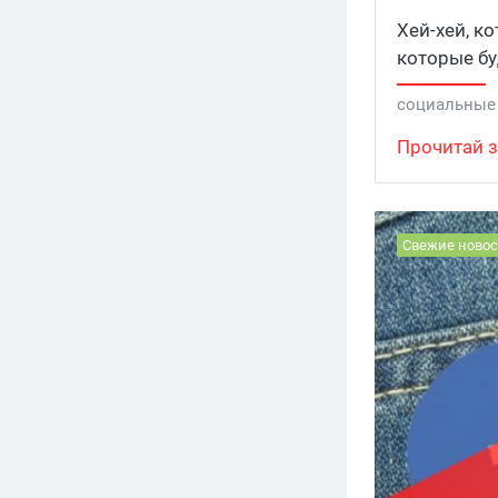
Хей-хей, ко
которые бу
социальные
Прочитай з
Свежие новос