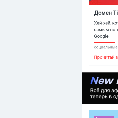
Домен Ti
Хей-хей, к
самым поп
Google.
социальные
Прочитай з