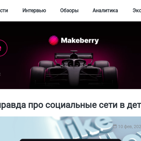
сти
Интервью
Обзоры
Аналитика
Эк
правда про социальные сети в дет
10 фев, 20