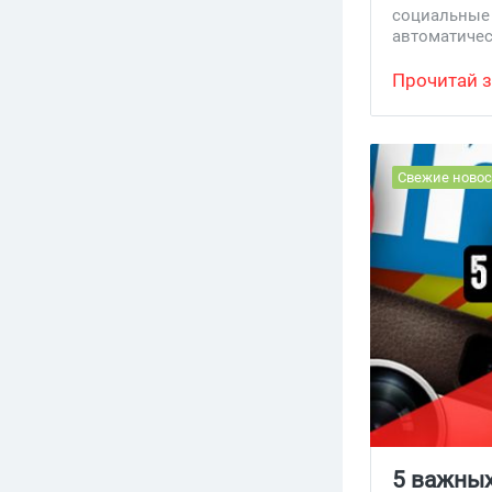
социальные
2024 году 
автоматиче
искусствен
искусственн
тренды буд
оптимизация
Прочитай з
Свежие новос
5 важных