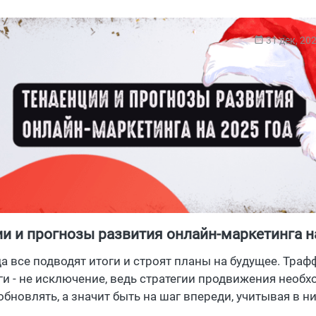
31 дек, 20
и и прогнозы развития онлайн-маркетинга н
да все подводят итоги и строят планы на будущее. Траф
и - не исключение, ведь стратегии продвижения необ
обновлять, а значит быть на шаг впереди, учитывая в ни
технотренды, так и изменяющиеся привычки потребите