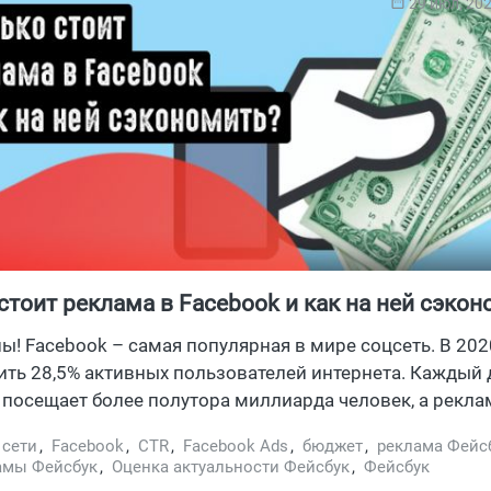
29 июл, 20
стоит реклама в Facebook и как на ней сэкон
ны! Facebook – самая популярная в мире соцсеть. В 202
ить 28,5% активных пользователей интернета. Каждый 
посещает более полутора миллиарда человек, а рекла
охватить как можно больше потенциальных покупателе
 сети
,
Facebook
,
CTR
,
Facebook Ads
,
бюджет
,
реклама Фейс
 на сегменты. Поскольку на сайте можно найти аудит
амы Фейсбук
,
Оценка актуальности Фейсбук
,
Фейсбук
, реклама в Facebook априори не может быть дешевой.