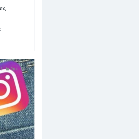
ях,
k
21
2к+
0