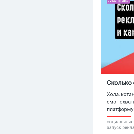
Аналитика
Сколько 
Хола, кота
смог охват
платформу 
позволяет 
социальные
поделенных
запуск рекл
всего мира