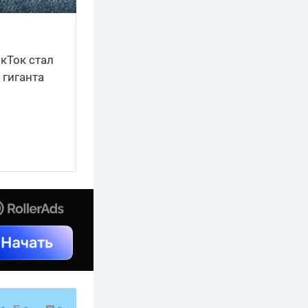
икТок стал
гиганта