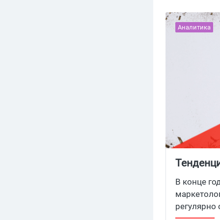
Аналитика
Тенденци
год
В конце го
маркетолог
регулярно 
последние 