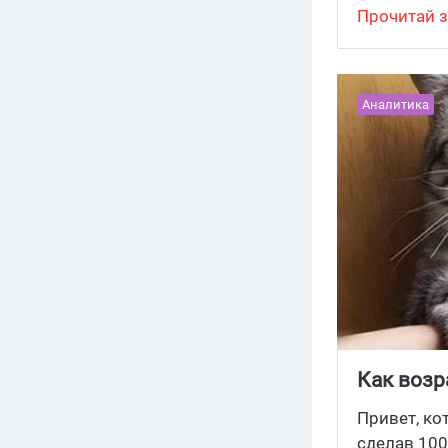
Прочитай з
всегда мож
кровные. С
дешевле, р
делитесь н
Аналитика
Как возр
ТОПе по 
Привет, ко
сделав 100