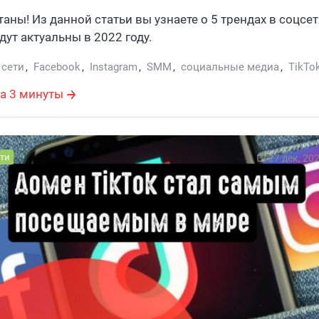
таны! Из данной статьи вы узнаете о 5 трендах в соцсет
дут актуальны в 2022 году.
 сети
,
Facebook
,
Instagram
,
SMM
,
социальные медиа
,
TikTo
а 3 минуты
ти
27 дек, 20