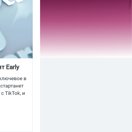
т Early
 ключевое в
 стартанет
 TikTok, и
ывать на
 собирать
летает