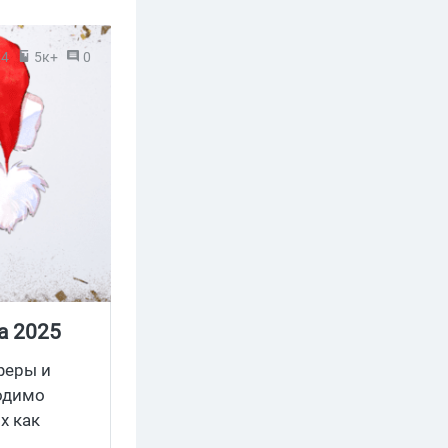
24
5к+
0
а 2025
феры и
ходимо
х как
лей. В