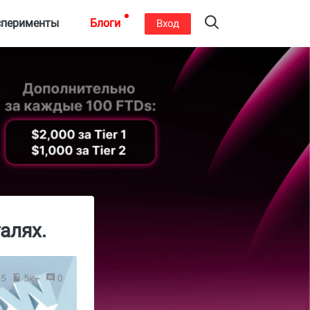
сперименты
Блоги
Вход
алях.
25
5к+
0