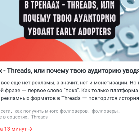
х - Threads, или почему твою аудиторию уводя
 все еще нет рекламы, а значит, нет и монетизации. Но
 фразе ー первое слово “пока”. Как только платформа
 рекламных форматов в Threads ー повторится история с
обежишь за курсом “Пассивный доход, или как зарабат
 сети
,
как получить много фолловеров
,
фолловеры
,
hreads”. Правильная стратегия ー не тратить времени, а
 в соцсетях
,
Threads
рию самому, здесь и сейчас. Расскажем в статье, что за
а 13 минут
 в 2025 году и как набрать подписчиков в Threads.