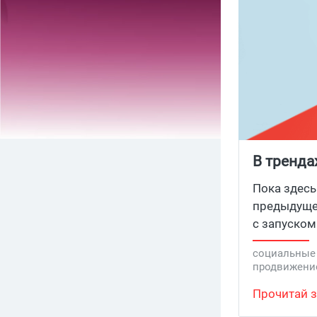
В тренда
Adopters
Пока здесь
предыдущей
с запуском
тогда ты п
социальные
аккаунте T
продвижение
эту аудито
Прочитай з
алгоритмам