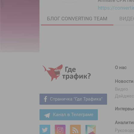
Affiliate CPA n
https://convert
БЛОГ CONVERTING TEAM
ВИДЕ
О нас
Новости
Видео
Дайдже
Страничка "Где Трафика"
Интервь
Канал в Телеграме
Аналити
Руковод