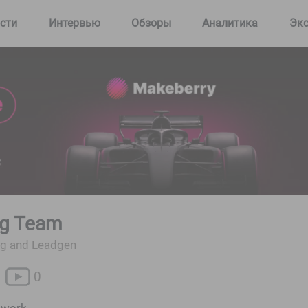
сти
Интервью
Обзоры
Аналитика
Эк
ng Team
ng and Leadgen
0