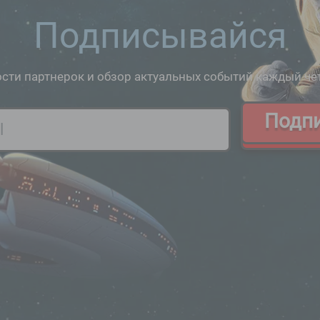
Подписывайся
сти партнерок и обзор актуальных событий каждый че
Подп