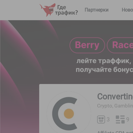
Партнерки
Ново
Converti
Crypto, Gambli
3
9