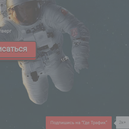
тверг
исаться
2к+
Подпишись на “Где Трафик”