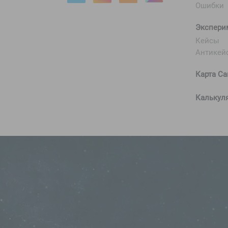
Ошибки
Экспери
Кейсы
Антикей
Карта Са
Калькул