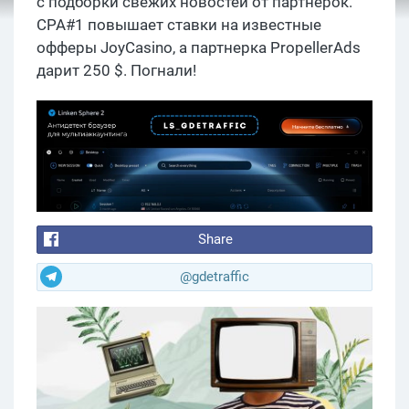
с подборки свежих новостей от партнерок.
CPA#1 повышает ставки на известные
офферы JoyCasino, а партнерка PropellerAds
дарит 250 $. Погнали!
Share
@gdetraffic