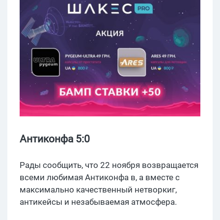
Антиконфа 5:0
Рады сообщить, что 22 ноября возвращается
всеми любимая Антиконфа в, а вместе с
максимально качественный нетворкиг,
антикейсы и незабываемая атмосфера.