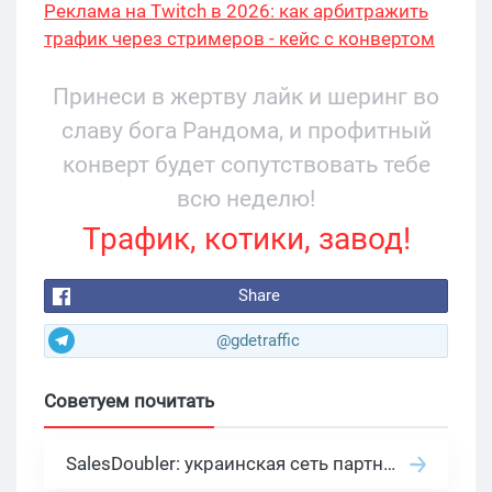
Реклама на Twitch в 2026: как арбитражить
трафик через стримеров - кейс с конвертом
34% и охватом 199 276
Принеси в жертву лайк и шеринг во
славу бога Рандома, и профитный
конверт будет сопутствовать тебе
всю неделю!
Трафик, котики, завод!
Share
@gdetraffic
Советуем почитать
SalesDoubler: украинская сеть партнерских программ с оплатой за действие