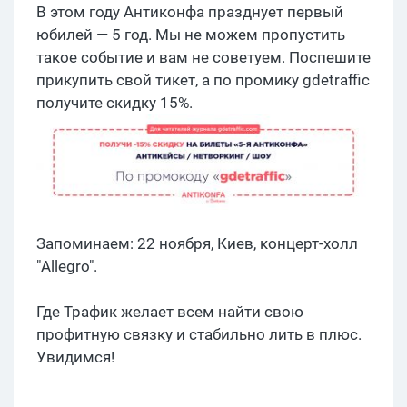
В этом году Антиконфа празднует первый
юбилей — 5 год. Мы не можем пропустить
такое событие и вам не советуем. Поспешите
прикупить свой тикет, а по промику gdetraffic
получите скидку 15%.
Запоминаем: 22 ноября, Киев, концерт-холл
"Allegro".
Где Трафик желает всем найти свою
профитную связку и стабильно лить в плюс.
Увидимся!