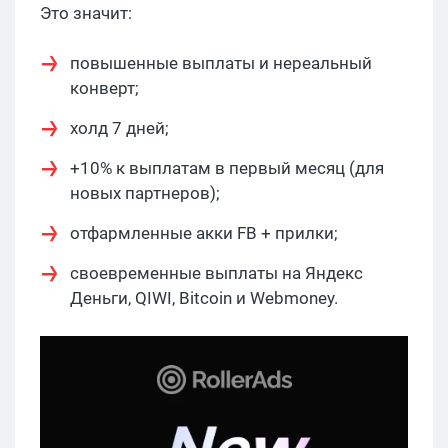
Это значит:
повышенные выплаты и нереальный
конверт;
холд 7 дней;
+10% к выплатам в первый месяц (для
новых партнеров);
отфармленные акки FB + прилки;
своевременные выплаты на Яндекс
Деньги, QIWI, Bitcoin и Webmoney.