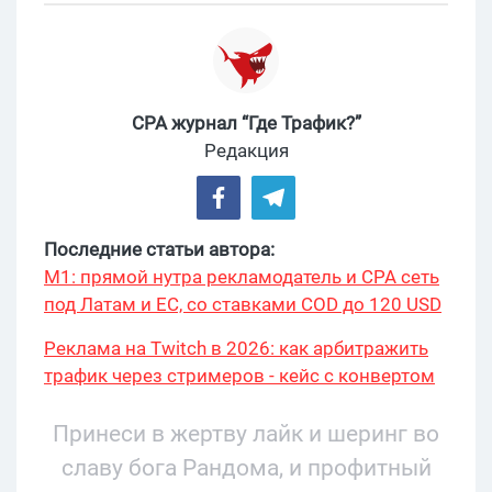
CPA журнал “Где Трафик?”
Редакция
Последние статьи автора:
М1: прямой нутра рекламодатель и CPA сеть
под Латам и ЕС, со ставками COD до 120 USD
Реклама на Twitch в 2026: как арбитражить
трафик через стримеров - кейс с конвертом
34% и охватом 199 276
Принеси в жертву лайк и шеринг во
славу бога Рандома, и профитный