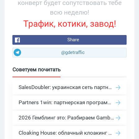
конверт будет сопутствовать тебе
всю неделю!
Трафик, котики, завод!
Share
@gdetraffic
Советуем почитать
SalesDoubler: украинская сеть партнерских программ с оплатой за действие
Partners 1win: партнерская программа казино в нише гемблинг арбитраж
2026 Гемблинг это: Разбираем Gambling вертикаль, и все что связано с гемблинг и беттинг офферами
Cloaking House: облачный клоакинг для фильтрации ботов FB и Google Ads — гайд PHP-интеграции 2026