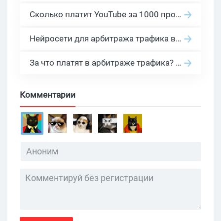
Сколько платит YouTube за 1000 просмотров в 2026: реальные цифры от 0.5 до 36 USD по ГЕО
Нейросети для арбитража трафика в 2026: инструменты, кейсы и AI-медиабайеры
За что платят в арбитраже трафика? 30 моделей оплаты в бурж и СНГ партнерках
Комментарии