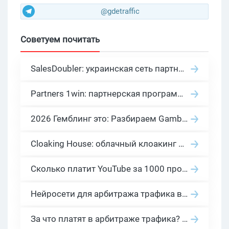
@gdetraffic
Советуем почитать
SalesDoubler: украинская сеть партнерских программ с оплатой за действие
Partners 1win: партнерская программа казино в нише гемблинг арбитраж
2026 Гемблинг это: Разбираем Gambling вертикаль, и все что связано с гемблинг и беттинг офферами
Cloaking House: облачный клоакинг для фильтрации ботов FB и Google Ads — гайд PHP-интеграции 2026
Сколько платит YouTube за 1000 просмотров в 2026: реальные цифры от 0.5 до 36 USD по ГЕО
Нейросети для арбитража трафика в 2026: инструменты, кейсы и AI-медиабайеры
За что платят в арбитраже трафика? 30 моделей оплаты в бурж и СНГ партнерках