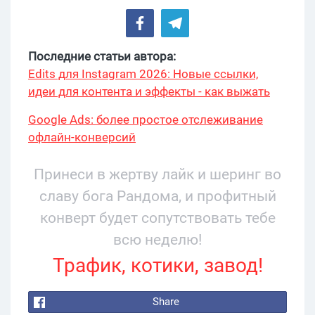
Последние статьи автора:
Edits для Instagram 2026: Новые ссылки,
идеи для контента и эффекты - как выжать
максимум?
Google Ads: более простое отслеживание
офлайн-конверсий
Принеси в жертву лайк и шеринг во
славу бога Рандома, и профитный
конверт будет сопутствовать тебе
всю неделю!
Трафик, котики, завод!
Share