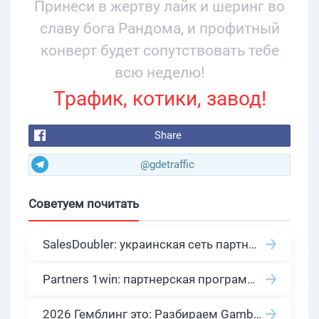
Принеси в жертву лайк и шеринг во
славу бога Рандома, и профитный
конверт будет сопутствовать тебе
всю неделю!
Трафик, котики, завод!
Share
@gdetraffic
Советуем почитать
SalesDoubler: украинская сеть партнерских программ с оплатой за действие
Partners 1win: партнерская программа казино в нише гемблинг арбитраж
2026 Гемблинг это: Разбираем Gambling вертикаль, и все что связано с гемблинг и беттинг офферами