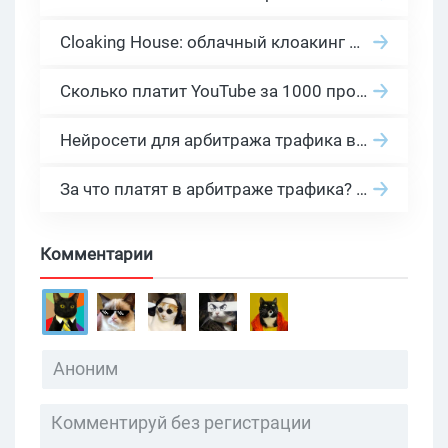
Cloaking House: облачный клоакинг для фильтрации ботов FB и Google Ads — гайд PHP-интеграции 2026
Сколько платит YouTube за 1000 просмотров в 2026: реальные цифры от 0.5 до 36 USD по ГЕО
Нейросети для арбитража трафика в 2026: инструменты, кейсы и AI-медиабайеры
За что платят в арбитраже трафика? 30 моделей оплаты в бурж и СНГ партнерках
Комментарии