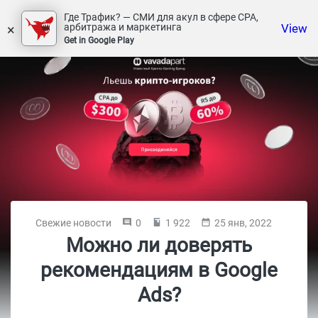
Где Трафик? — СМИ для акул в сфере СРА,
×
View
арбитража и маркетинга
Get in Google Play
Свежие новости
0
1 922
25 янв, 2022
Можно ли доверять
рекомендациям в Google
Ads?