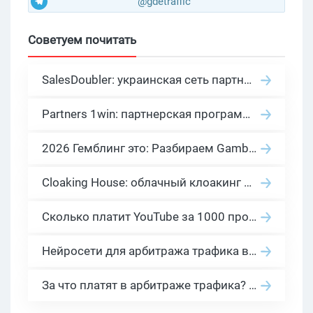
@gdetraffic
Советуем почитать
SalesDoubler: украинская сеть партнерских программ с оплатой за действие
Partners 1win: партнерская программа казино в нише гемблинг арбитраж
2026 Гемблинг это: Разбираем Gambling вертикаль, и все что связано с гемблинг и беттинг офферами
Cloaking House: облачный клоакинг для фильтрации ботов FB и Google Ads — гайд PHP-интеграции 2026
Сколько платит YouTube за 1000 просмотров в 2026: реальные цифры от 0.5 до 36 USD по ГЕО
Нейросети для арбитража трафика в 2026: инструменты, кейсы и AI-медиабайеры
За что платят в арбитраже трафика? 30 моделей оплаты в бурж и СНГ партнерках