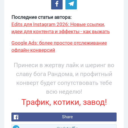
Последние статьи автора:
Edits для Instagram 2026: Новые ссылки,
идеи для контента и эффекты - как выжать
максимум?
Google Ads: более простое отслеживание
офлайн-конверсий
Принеси в жертву лайк и шеринг во
славу бога Рандома, и профитный
конверт будет сопутствовать тебе
всю неделю!
Трафик, котики, завод!
Share