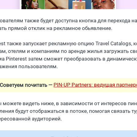
ователям также будет доступна кнопка для перехода на
ать прямой отклик на рекламное обьявление.
rest также запускает рекламную опцию Travel Catalogs,
ам, отелям и компаниям по аренде жилья загружать св
ма Pinterest затем сможет преобразовать в динамичес
ажения пользователям.
PIN-UP Partners: ведущая партне
Советуем почитать —
ы можете видеть ниже, в зависимости от интересов пи
ления будут отображаться в потоке, помогая связать т
ересованной аудиторией.