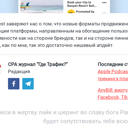
rest заверяют нас о том, что новые форматы продвиж
ции платформы, направленным на обогащение пользов
вности как на стороне брендов, так и на стороне пинне
, как по мне, так это достаточно нишевый апдейт.
CPA журнал “Где Трафик?”
Последние ст
Редакция
Apple Podcas
трекинга пла
AnyBill: вир
Facebook, Ti
еси в жертву лайк и шеринг во славу бога Р
будет сопутствовать тебе всю