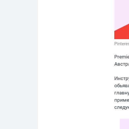
Pintere
Premie
Австр
Инстр
обьяв
главну
приме
следу