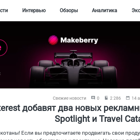
сти
Интервью
Обзоры
Аналитика
Эк
Свежие новости
0
2 286
14 а
terest добавят два новых рекламн
Spotlight и Travel Cat
 котаны! Если вы предпочитаете продвигать свои проду