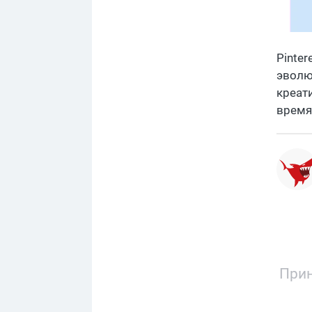
Pinte
эволю
креати
время
Прин