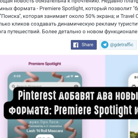
ющая новость обязательна к прочтению. Недавно плат
мных формата - Premiere Spotlight, который позволит 
Поиска", которая занимает около 50% экрана; и Travel 
лько кликов создавать динамическую рекламу туристич
ога путешествий. Более детально о новом функционале
Share
@gdetraffic