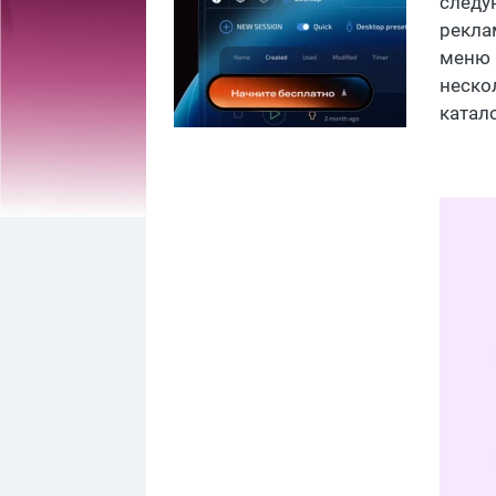
следу
рекла
меню "
неско
катал