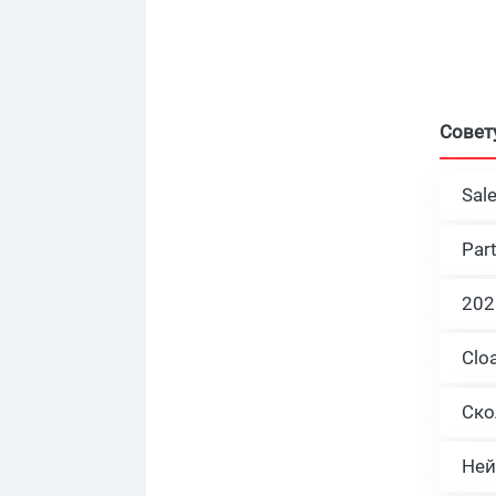
Совет
Sal
Par
Ней