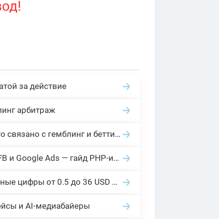
вод!
атой за действие
линг арбитраж
2026 Гемблинг это: Разбираем Gambling вертикаль, и все что связано с гемблинг и беттинг офферами
Cloaking House: облачный клоакинг для фильтрации ботов FB и Google Ads — гайд PHP-интеграции 2026
Сколько платит YouTube за 1000 просмотров в 2026: реальные цифры от 0.5 до 36 USD по ГЕО
ейсы и AI-медиабайеры