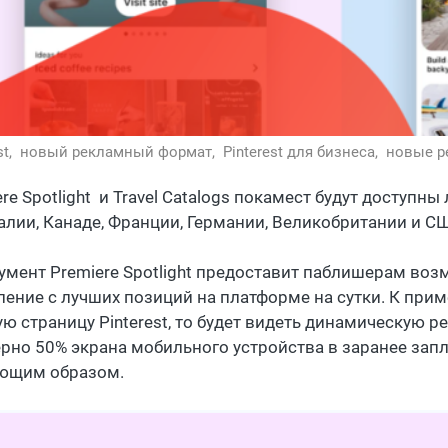
st,
новый рекламный формат,
Pinterest для бизнеса,
новые р
re Spotlight и Travel Catalogs покамест будут доступн
алии, Канаде, Франции, Германии, Великобритании и С
умент Premiere Spotlight предоставит паблишерам воз
ление с лучших позиций на платформе на сутки. К приме
ю страницу Pinterest, то будет видеть динамическую р
рно 50% экрана мобильного устройства в заранее запл
ющим образом.