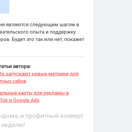
ения являются следующим шагом в
ательского опыта и поддержку
ров. Будет это так или нет, покажет
атьи автора:
ts запускают новые метрики для
тных сабов
туальные карты для рекламы в
kTok и Google Ads
андома, и профитный конверт
 неделю!