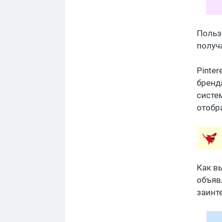
Польз
получ
Pinte
бренд
систе
отобр
Как в
объяв
заинт