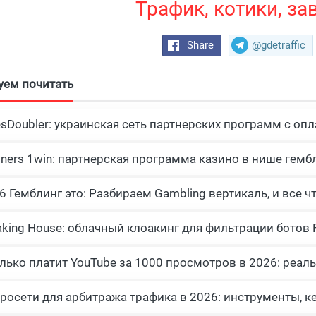
Трафик, котики, за
Share
@gdetraffic
уем почитать
esDoubler: украинская сеть партнерских программ с опл
tners 1win: партнерская программа казино в нише гемб
росети для арбитража трафика в 2026: инструменты, к