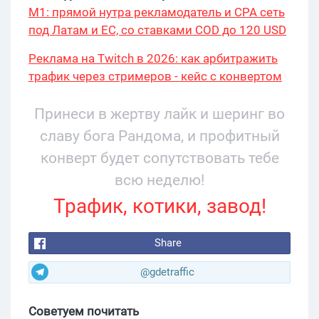
М1: прямой нутра рекламодатель и CPA сеть
под Латам и ЕС, со ставками COD до 120 USD
Реклама на Twitch в 2026: как арбитражить
трафик через стримеров - кейс с конвертом
34% и охватом 199 276
Принеси в жертву лайк и шеринг во
славу бога Рандома, и профитный
конверт будет сопутствовать тебе
всю неделю!
Трафик, котики, завод!
Share
@gdetraffic
Советуем почитать