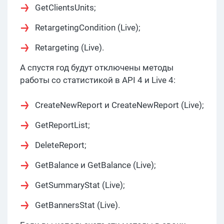
GetClientsUnits;
RetargetingCondition (Live);
Retargeting (Live).
А спустя год будут отключены методы
работы со статистикой в API 4 и Live 4:
CreateNewReport и CreateNewReport (Live);
GetReportList;
DeleteReport;
GetBalance и GetBalance (Live);
GetSummaryStat (Live);
GetBannersStat (Live).