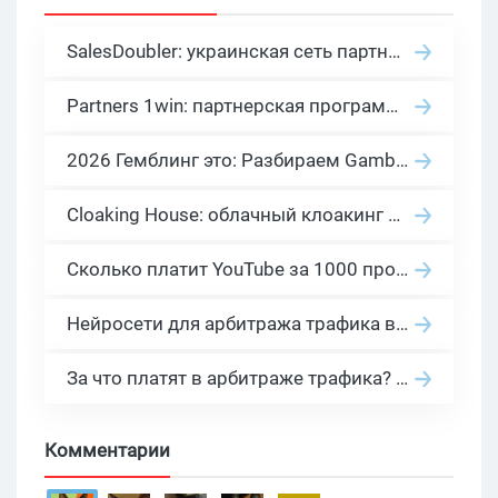
SalesDoubler: украинская сеть партнерских программ с оплатой за действие
Partners 1win: партнерская программа казино в нише гемблинг арбитраж
2026 Гемблинг это: Разбираем Gambling вертикаль, и все что связано с гемблинг и беттинг офферами
Cloaking House: облачный клоакинг для фильтрации ботов FB и Google Ads — гайд PHP-интеграции 2026
Сколько платит YouTube за 1000 просмотров в 2026: реальные цифры от 0.5 до 36 USD по ГЕО
Нейросети для арбитража трафика в 2026: инструменты, кейсы и AI-медиабайеры
За что платят в арбитраже трафика? 30 моделей оплаты в бурж и СНГ партнерках
Комментарии