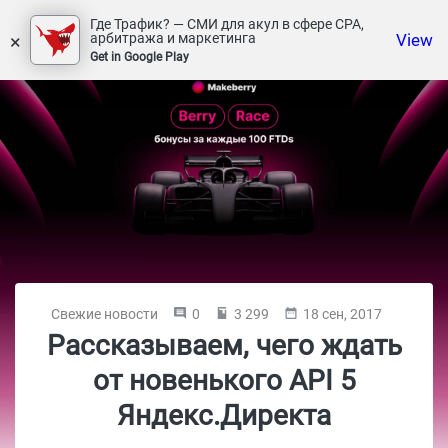
Где Трафик? — СМИ для акул в сфере СРА,
×
View
арбитража и маркетинга
Get in Google Play
Свежие новости
0
3 299
18 сен, 2017
Рассказываем, чего ждать
от новенького API 5
Яндекс.Директа