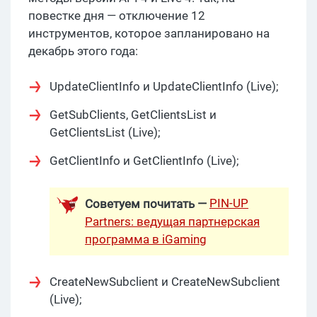
повестке дня — отключение 12
инструментов, которое запланировано на
декабрь этого года:
UpdateClientInfo и UpdateClientInfo (Live);
GetSubClients, GetClientsList и
GetClientsList (Live);
GetClientInfo и GetClientInfo (Live);
PIN-UP
Советуем почитать —
Partners: ведущая партнерская
программа в iGaming
CreateNewSubclient и CreateNewSubclient
(Live);