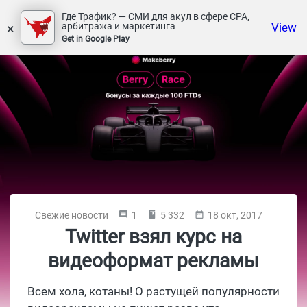
Где Трафик? — СМИ для акул в сфере СРА,
×
View
арбитража и маркетинга
Get in Google Play
Свежие новости
1
5 332
18 окт, 2017
Twitter взял курс на
видеоформат рекламы
Всем хола, котаны! О растущей популярности