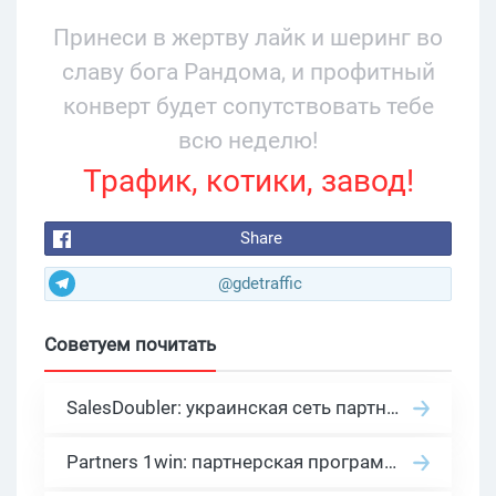
34% и охватом 199 276
Принеси в жертву лайк и шеринг во
славу бога Рандома, и профитный
конверт будет сопутствовать тебе
всю неделю!
Трафик, котики, завод!
Share
@gdetraffic
Советуем почитать
SalesDoubler: украинская сеть партнерских программ с оплатой за действие
Partners 1win: партнерская программа казино в нише гемблинг арбитраж