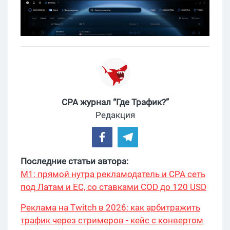
CPA журнал “Где Трафик?”
Редакция
Последние статьи автора:
М1: прямой нутра рекламодатель и CPA сеть
под Латам и ЕС, со ставками COD до 120 USD
Реклама на Twitch в 2026: как арбитражить
трафик через стримеров - кейс с конвертом