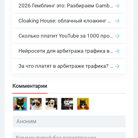
2026 Гемблинг это: Разбираем Gambling вертикаль, и все что связано с гемблинг и беттинг офферами
Cloaking House: облачный клоакинг для фильтрации ботов FB и Google Ads — гайд PHP-интеграции 2026
Сколько платит YouTube за 1000 просмотров в 2026: реальные цифры от 0.5 до 36 USD по ГЕО
Нейросети для арбитража трафика в 2026: инструменты, кейсы и AI-медиабайеры
За что платят в арбитраже трафика? 30 моделей оплаты в бурж и СНГ партнерках
Комментарии