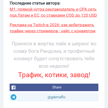
Последние статьи автора:
М1: прямой нутра рекламодатель и CPA сеть
под Латам и ЕС, со ставками COD до 120 USD
Реклама на Twitch в 2026: как арбитражить
трафик через стримеров - кейс с конвертом
34% и охватом 199 276
Принеси в жертву лайк и шеринг во
славу бога Рандома, и профитный
конверт будет сопутствовать тебе
всю неделю!
Трафик, котики, завод!
Share
@gdetraffic