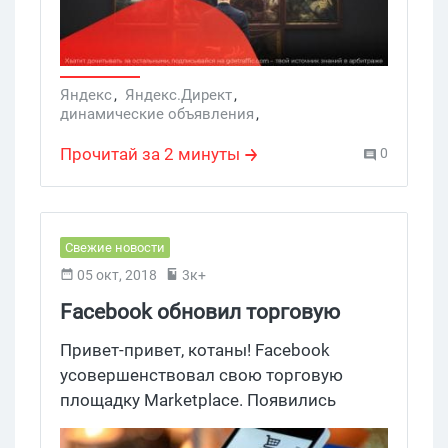
Яндекс
,
Яндекс.Директ
,
динамические объявления
,
рекламные объявления
,
Яндекс Директ
,
товары
,
Яндекс.Маркет
,
Яндекс Маркет
,
Прочитай за 2 минуты
0
товарная галерея
Свежие новости
05 окт, 2018
3к+
Facebook обновил торговую
площадку Marketplace
Привет-привет, котаны! Facebook
усовершенствовал свою торговую
площадку Marketplace. Появились
новые функции, основанные на ИИ, а