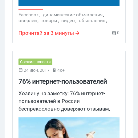
Facebook
,
динамические объявления
,
оверлеи
,
товары
,
видео
,
объявления
,
товар
,
Цукерберг
,
API Facebook
,
Business Manager
Прочитай за 3 минуты
0
Свежие новости
24 июн, 2017
4к+
76% интернет-пользователей
верят отзывам в сети
Хозяину на заметку: 76% интернет-
пользователей в России
беспрекословно доверяют отзывам,
найденным в сети, а 38%
систематически ищут отклики при
выборе компании, товара или услуги.