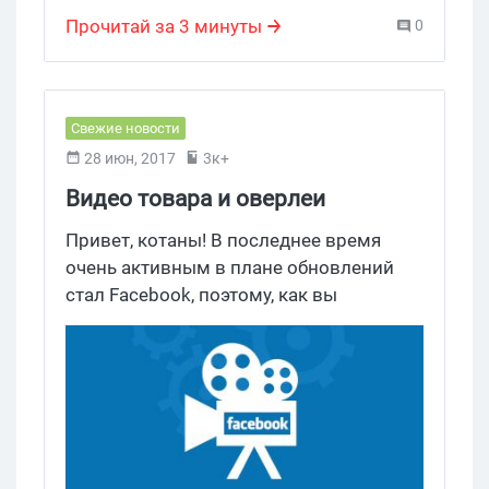
спонсируемый контент
,
реклама на Amazon
Прочитай за 3 минуты
0
Свежие новости
28 июн, 2017
3к+
Видео товара и оверлеи
привлекут новых покупателей в
Привет, котаны! В последнее время
FB
очень активным в плане обновлений
стал Facebook, поэтому, как вы
понимаете, сегодняшняя новость тоже
будет посвящена этому IT-гиганту. На
этот раз детище Цукерберга запустило
два нововведения для динамических
объявлений: возможность добавления
видео товара и оверлеев с ценой или
процентом скидки.