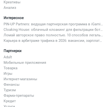
Креативы
Анализ
Интересное
PIN-UP Partners: ведущая партнерская программа в iGaming
Cloaking House: облачный клоакинг для фильтрации ботов FB и Google Ads — гайд PHP-интеграции 2026
Ломай авторское право полностью. 10 способов легально добавить любимый трек в свой креатив
Карьера в арбитраже трафика в 2026: вакансии, зарплаты и как начать
Партнерки
Adult
Мобильные приложения
Товарка
Игры
Интернет-магазины
Финансы
Туризм
Фарма-препараты
Кредит
Услуги