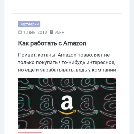
Партнерки
18 дек, 2018
96к+
Как работать с Amazon
Associates
Привет, котаны! Amazon позволяет не
только покупать что-нибудь интересное,
но еще и зарабатывать, ведь у компании
есть своя партнерская программа под
названием Amazon Associates. Читайте
дальше, чтобы узнать, как пройти
регистрацию и зарабатывать деньги с
помощью ПП от онлайн-ритейлера.