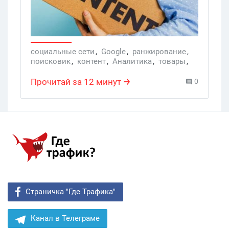
статьи с BBC. Но на самом деле все
очень просто: Гоша действительно
очень любит такие вещи и его
алгоритмы всячески их поощряют. Но
социальные сети
,
Google
,
ранжирование
,
поисковик
,
контент
,
Аналитика
,
товары
,
подождите – сейчас мы все объясним.
бренды
,
пользователи
,
бренд
,
негативный контент
,
товар
,
Прочитай за 12 минут
0
ключевой запрос
,
скандал
,
негатив
Страничка "Где Трафика"
Канал в Телеграме