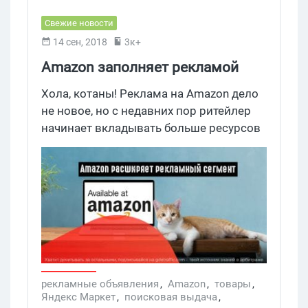
Свежие новости
14 сен, 2018
3к+
Amazon заполняет рекламой
первую страницу с выдачей
Хола, котаны! Реклама на Amazon дело
товаров
не новое, но с недавних пор ритейлер
начинает вкладывать больше ресурсов
в развитие рекламного сегмента.
Теперь спонсируемые объявления
заполонили значительную часть
главной страницы выдачи при
разнообразных запросах.
рекламные объявления
,
Amazon
,
товары
,
Яндекс Маркет
,
поисковая выдача
,