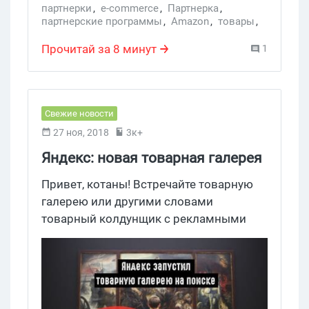
партнерки
,
e-commerce
,
Партнерка
,
партнерские программы
,
Amazon
,
товары
,
партнерская программа
,
ПП
,
реклама на Amazon
,
Amazon Associates
,
Прочитай за 8 минут
1
Мобильные приложения
,
Интернет-магазины
Свежие новости
27 ноя, 2018
3к+
Яндекс: новая товарная галерея
с объявлениями
Привет, котаны! Встречайте товарную
галерею или другими словами
товарный колдунщик с рекламными
объявлениями из Директа и Маркета на
поиске Яндекса.