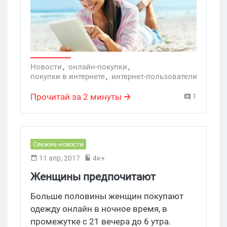
Новости
,
онлайн-покупки
,
покупки в интернете
,
интернет-пользователи
,
товары
,
услуги
,
отзывы
,
Услуги
Прочитай за 2 минуты
1
Свежие новости
11 апр, 2017
4к+
Женщины предпочитают
закупаться по ночам
Больше половины женщин покупают
одежду онлайн в ночное время, в
промежутке с 21 вечера до 6 утра.