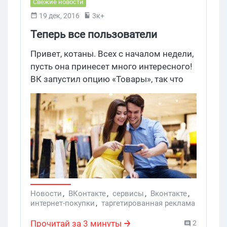
Свежие новости
19 дек, 2016
3к+
Теперь все пользователи
ВКонтакте могут использовать
Привет, котаны. Всех с началом недели,
сервис «Товары»
пусть она принесет много интересного!
ВК запустил опцию «Товары», так что
теперь все, кто хочет, может
публиковать объявы.
Новости
,
ВКонтакте
,
сервисы
,
Вконтакте
,
интернет-покупки
,
таргетированная реклама
,
соцсети
,
сервис
,
товары
,
пользователи
,
объявления
,
покупатели
,
интернет-продажи
Прочитай за 3 минуты
2