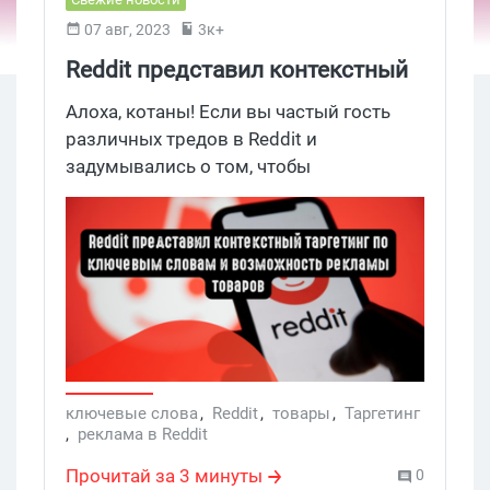
07 авг, 2023
3к+
Reddit представил контекстный
таргетинг по ключевым словам
Алоха, котаны! Если вы частый гость
и возможность рекламы
различных тредов в Reddit и
задумывались о том, чтобы
товаров
монетизировать свой контент (если вы
автор), то теперь сделать это будет
намного проще. Недавно платформа
представила новые возможности,
которые помогут вам конвертировать
ценность сообществ Reddit в деньги:
контекстный таргетинг по ключевым
словам и реклама товаров. Что это за
функции и как с ними работать, давайте
ключевые слова
,
Reddit
,
товары
,
Таргетинг
,
реклама в Reddit
разбираться.
Прочитай за 3 минуты
0