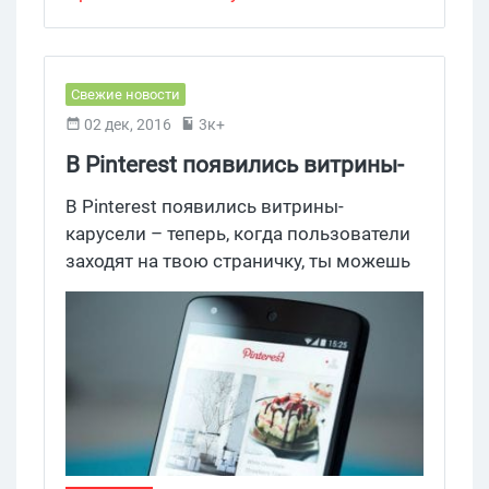
,
Юрий Иванов
,
денежные переводы ВК
Свежие новости
02 дек, 2016
3к+
В Pinterest появились витрины-
карусели
В Pinterest появились витрины-
карусели – теперь, когда пользователи
заходят на твою страничку, ты можешь
поприветствовать их вручную
собранной витриной своих самых
лучших товаров и идей. Здесь можно
разместить популярные продукты, хиты
сезона, текущие распродажи, покупные
пины и многое другое. Новая витрина
со слайдами находится на самом верху
твоего профайла, так что это самая