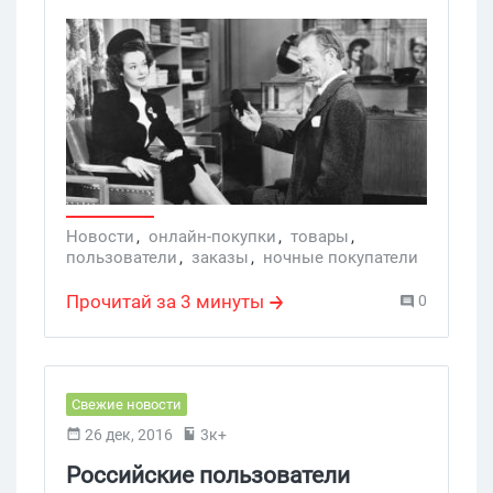
Таковы результаты исследования
компаний Google и Wildberries, которые
выявили основные черты поведения и
потребительские привычки
покупательниц в области онлайн-
покупок одежды.
Новости
,
онлайн-покупки
,
товары
,
пользователи
,
заказы
,
ночные покупатели
,
ночной шоппинг
,
Интернет-магазины
Прочитай за 3 минуты
0
Свежие новости
26 дек, 2016
3к+
Российские пользователи