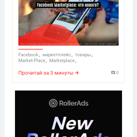
также возможность оценивать
продавцов и покупателей.
Facebook
,
маркетплейс
,
товары
,
Market-Place
,
Marketplace
,
Facebook Marketplace
Прочитай за 3 минуты
0