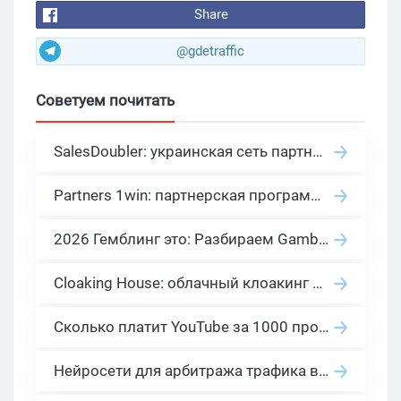
Share
@gdetraffic
Советуем почитать
SalesDoubler: украинская сеть партнерских программ с оплатой за действие
Partners 1win: партнерская программа казино в нише гемблинг арбитраж
2026 Гемблинг это: Разбираем Gambling вертикаль, и все что связано с гемблинг и беттинг офферами
Cloaking House: облачный клоакинг для фильтрации ботов FB и Google Ads — гайд PHP-интеграции 2026
Сколько платит YouTube за 1000 просмотров в 2026: реальные цифры от 0.5 до 36 USD по ГЕО
Нейросети для арбитража трафика в 2026: инструменты, кейсы и AI-медиабайеры