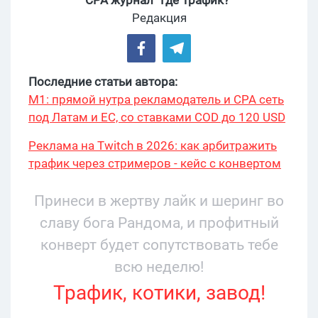
CPA журнал “Где Трафик?”
Редакция
Последние статьи автора:
М1: прямой нутра рекламодатель и CPA сеть
под Латам и ЕС, со ставками COD до 120 USD
Реклама на Twitch в 2026: как арбитражить
трафик через стримеров - кейс с конвертом
34% и охватом 199 276
Принеси в жертву лайк и шеринг во
славу бога Рандома, и профитный
конверт будет сопутствовать тебе
всю неделю!
Трафик, котики, завод!