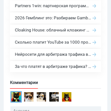
Partners 1win: партнерская программа казино в нише гемблинг арбитраж
2026 Гемблинг это: Разбираем Gambling вертикаль, и все что связано с гемблинг и беттинг офферами
Cloaking House: облачный клоакинг для фильтрации ботов FB и Google Ads — гайд PHP-интеграции 2026
Сколько платит YouTube за 1000 просмотров в 2026: реальные цифры от 0.5 до 36 USD по ГЕО
Нейросети для арбитража трафика в 2026: инструменты, кейсы и AI-медиабайеры
За что платят в арбитраже трафика? 30 моделей оплаты в бурж и СНГ партнерках
Комментарии