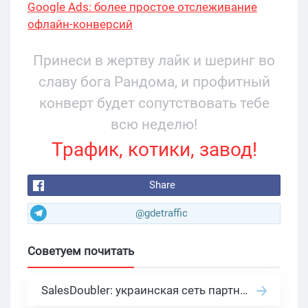
Google Ads: более простое отслеживание
офлайн-конверсий
Принеси в жертву лайк и шеринг во
славу бога Рандома, и профитный
конверт будет сопутствовать тебе
всю неделю!
Трафик, котики, завод!
Share
@gdetraffic
Советуем почитать
SalesDoubler: украинская сеть партнерских программ с оплатой за действие