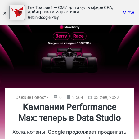
Где Трафик? — СМИ для акул в сфере СРА,
×
View
арбитража и маркетинга
Get in Google Play
Свежие новости
0
2 564
03 фев, 2022
Кампании Performance
Max: теперь в Data Studio
Хола, котаны! Google продолжает продвигать