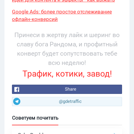
максимум?
Google Ads: более простое отслеживание
офлайн-конверсий
Принеси в жертву лайк и шеринг во
славу бога Рандома, и профитный
конверт будет сопутствовать тебе
всю неделю!
Трафик, котики, завод!
Share
@gdetraffic
Советуем почитать