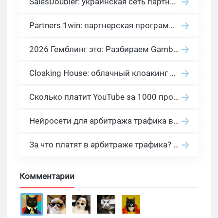
SalesDoubler: украинская сеть партнерских программ с оплатой за действие
Partners 1win: партнерская программа казино в нише гемблинг арбитраж
2026 Гемблинг это: Разбираем Gambling вертикаль, и все что связано с гемблинг и беттинг офферами
Cloaking House: облачный клоакинг для фильтрации ботов FB и Google Ads — гайд PHP-интеграции 2026
Сколько платит YouTube за 1000 просмотров в 2026: реальные цифры от 0.5 до 36 USD по ГЕО
Нейросети для арбитража трафика в 2026: инструменты, кейсы и AI-медиабайеры
За что платят в арбитраже трафика? 30 моделей оплаты в бурж и СНГ партнерках
Комментарии