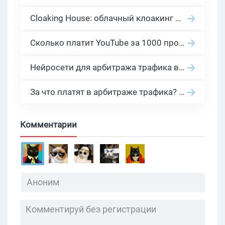
Cloaking House: облачный клоакинг для фильтрации ботов FB и Google Ads — гайд PHP-интеграции 2026
Сколько платит YouTube за 1000 просмотров в 2026: реальные цифры от 0.5 до 36 USD по ГЕО
Нейросети для арбитража трафика в 2026: инструменты, кейсы и AI-медиабайеры
За что платят в арбитраже трафика? 30 моделей оплаты в бурж и СНГ партнерках
Комментарии