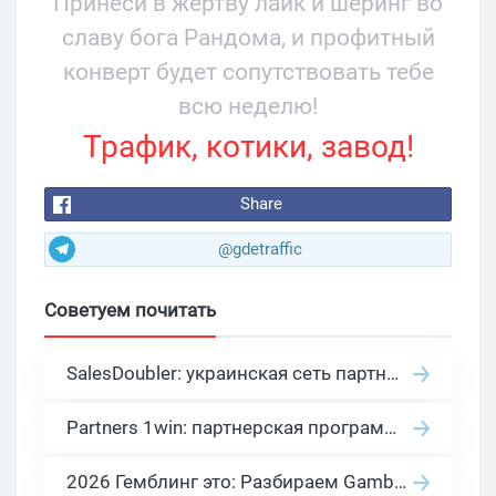
Принеси в жертву лайк и шеринг во
славу бога Рандома, и профитный
конверт будет сопутствовать тебе
всю неделю!
Трафик, котики, завод!
Share
@gdetraffic
Советуем почитать
SalesDoubler: украинская сеть партнерских программ с оплатой за действие
Partners 1win: партнерская программа казино в нише гемблинг арбитраж
2026 Гемблинг это: Разбираем Gambling вертикаль, и все что связано с гемблинг и беттинг офферами