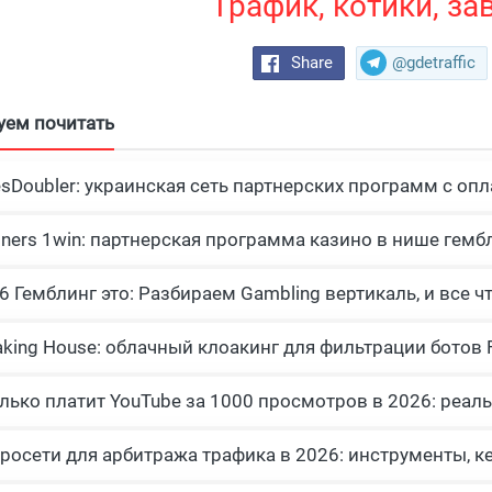
Трафик, котики, за
Share
@gdetraffic
уем почитать
esDoubler: украинская сеть партнерских программ с опл
tners 1win: партнерская программа казино в нише гемб
росети для арбитража трафика в 2026: инструменты, к