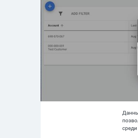
Данны
позво
среди