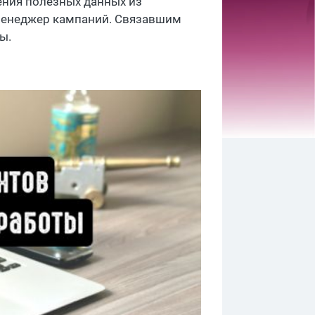
чения полезных данных из
 Менеджер кампаний. Связавшим
ы.