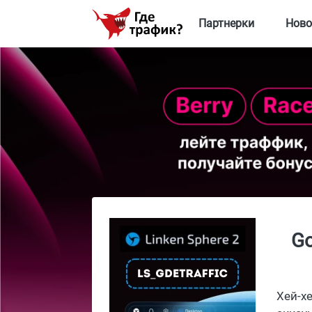
Партнерки
Ново
Go
Хей-х