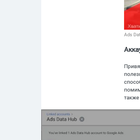
Ads Da
Акка
Привя
полез
спосо
помим
также