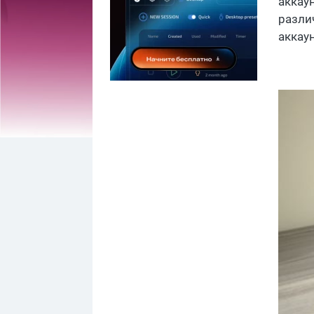
аккау
разли
аккау