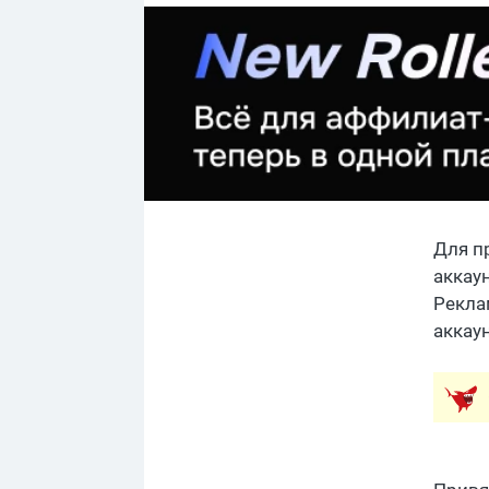
Для п
аккау
Рекла
аккау