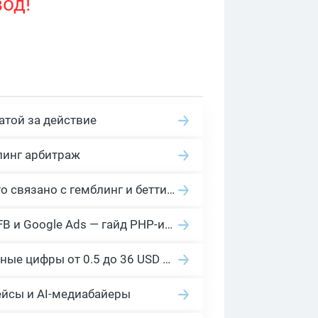
вод!
атой за действие
линг арбитраж
2026 Гемблинг это: Разбираем Gambling вертикаль, и все что связано с гемблинг и беттинг офферами
Cloaking House: облачный клоакинг для фильтрации ботов FB и Google Ads — гайд PHP-интеграции 2026
Сколько платит YouTube за 1000 просмотров в 2026: реальные цифры от 0.5 до 36 USD по ГЕО
ейсы и AI-медиабайеры