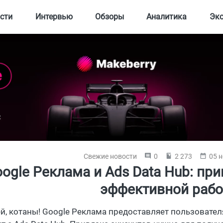
сти
Интервью
Обзоры
Аналитика
Эк
Свежие новости
0
2 273
05 н
ogle Реклама и Ads Data Hub: при
эффективной раб
ей, котаны! Google Реклама предоставляет пользовате