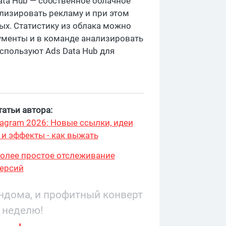
ata Hub — собственное облачное
лизировать рекламу и при этом
х. Статистику из облака можно
ументы и в команде анализировать
спользуют Ads Data Hub для
атьи автора:
stagram 2026: Новые ссылки, идеи
 и эффекты - как выжать
более простое отслеживание
ерсий
андома, и профитный конверт
 неделю!