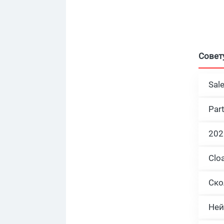
Совет
Sal
Par
Ней