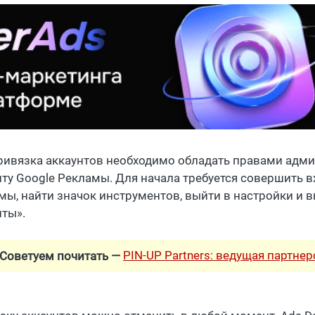
ривязка аккаунтов необходимо обладать правами адми
нту Google Рекламы. Для начала требуется совершить в
мы, найти значок инструментов, выйти в настройки и 
нты».
PIN-UP Partners: ведущая партне
Советуем почитать —