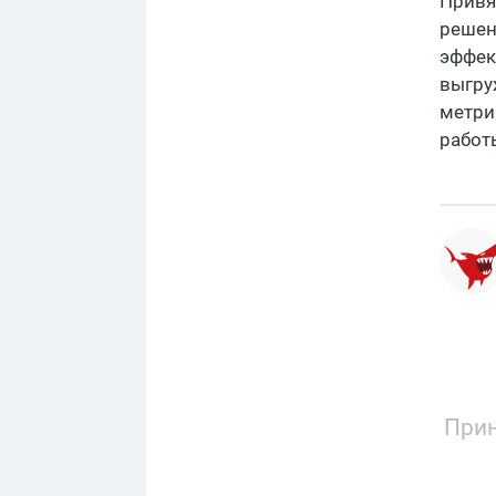
Привя
решен
эффек
выгру
метри
работ
Прин