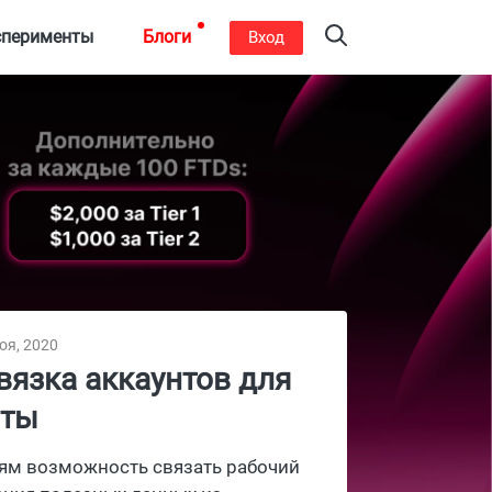
сперименты
Блоги
Вход
оя, 2020
вязка аккаунтов для
оты
лям возможность связать рабочий