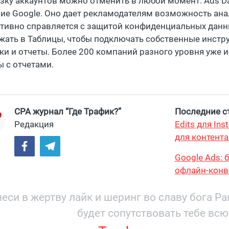
зку аккаунтов можно отменить в любой момент. Ads D
ие Google. Оно дает рекламодателям возможность ана
тивно справляется с защитой конфиденциальных данны
жать в Таблицы, чтобы подключать собственные инстр
ки и отчеты. Более 200 компаний разного уровня уже и
ы с отчетами.
CPA журнал “Где Трафик?”
Последние ст
Редакция
Edits для In
для контента
максимум?
Google Ads: 
офлайн-конв
еси в жертву лайк и шеринг во славу бога Р
будет сопутствовать тебе всю