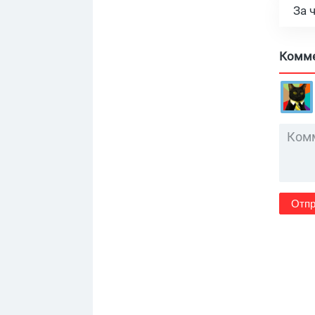
За 
Комм
Отпр