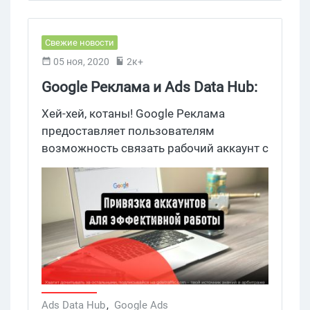
Свежие новости
05 ноя, 2020
2к+
Google Реклама и Ads Data Hub:
привязка аккаунтов для
Хей-хей, котаны! Google Реклама
эффективной работы
предоставляет пользователям
возможность связать рабочий аккаунт с
Ads Data Hub. Привязка аккаунтов
нужна для получения полезных данных
из различных источников, в том числе
Дисплей и Видео 360 и Менеджер
кампаний. Связавшим аккаунты
пользователям также доступны
специальные отчеты.
Ads Data Hub
,
Google Ads