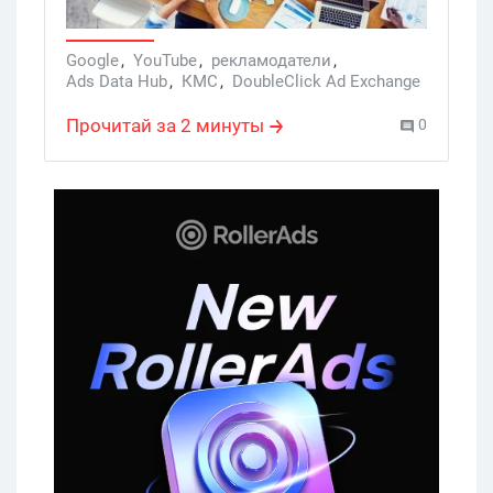
Google
,
YouTube
,
рекламодатели
,
Ads Data Hub
,
КМС
,
DoubleClick Ad Exchange
,
Mobile
Прочитай за 2 минуты
0