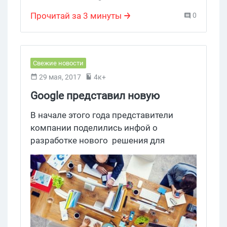
Прочитай за 3 минуты
0
Свежие новости
29 мая, 2017
4к+
Google представил новую
систему для измерения
В начале этого года представители
рекламы
компании поделились инфой о
разработке нового решения для
измерения рекламы на мобильных
устройствах. На прошлой неделе они
анонсировали запуск бета-версии этой
системы — Ads Data Hub.