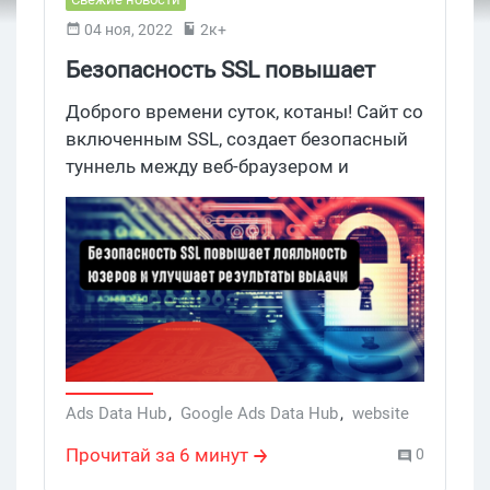
04 ноя, 2022
2к+
Безопасность SSL повышает
лояльность юзеров и улучшает
Доброго времени суток, котаны! Сайт со
результаты выдачи
включенным SSL, создает безопасный
туннель между веб-браузером и
сервером, на котором размещен сайт,
не мешая работе веб-страницам. Это в
свою очередь повышает доверие к
сайту со стороны поисковика и
улучшает лояльность пользователей.
Ads Data Hub
,
Google Ads Data Hub
,
website
Прочитай за 6 минут
0