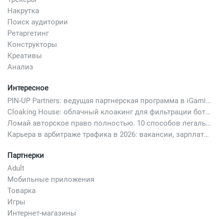
Накрутка
Поиск аудитории
Ретаргетинг
Конструкторы
Креативы
Анализ
Интересное
PIN-UP Partners: ведущая партнерская программа в iGaming
Cloaking House: облачный клоакинг для фильтрации ботов FB и Google Ads — гайд PHP-интеграции 2026
Ломай авторское право полностью. 10 способов легально добавить любимый трек в свой креатив
Карьера в арбитраже трафика в 2026: вакансии, зарплаты и как начать
Партнерки
Adult
Мобильные приложения
Товарка
Игры
Интернет-магазины