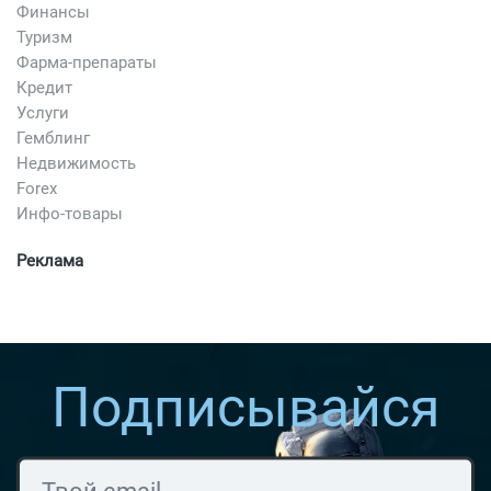
Финансы
Туризм
Фарма-препараты
Кредит
Услуги
Гемблинг
Недвижимость
Forex
Инфо-товары
Реклама
Подписывайся