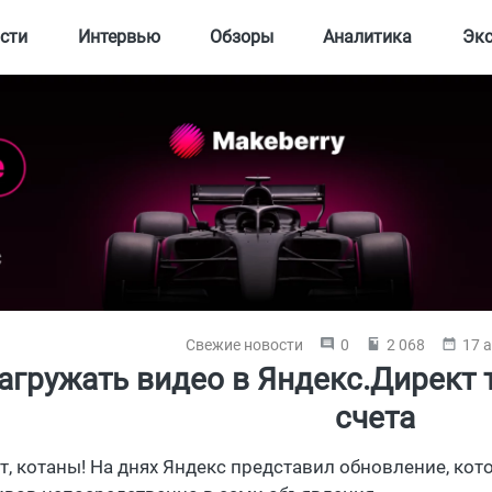
сти
Интервью
Обзоры
Аналитика
Эк
Свежие новости
0
2 068
17 а
агружать видео в Яндекс.Директ 
счета
т, котаны! На днях Яндекс представил обновление, ко