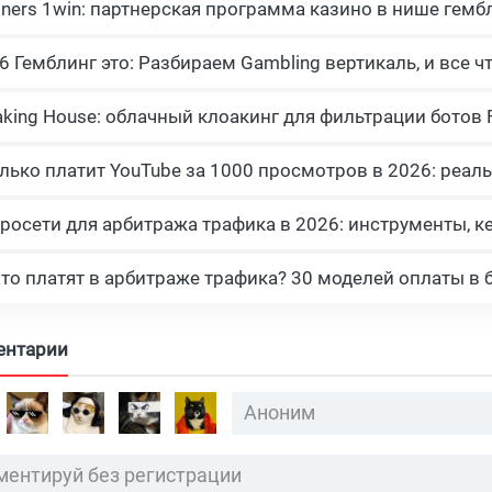
tners 1win: партнерская программа казино в нише гемб
росети для арбитража трафика в 2026: инструменты, к
что платят в арбитраже трафика? 30 моделей оплаты в 
ентарии