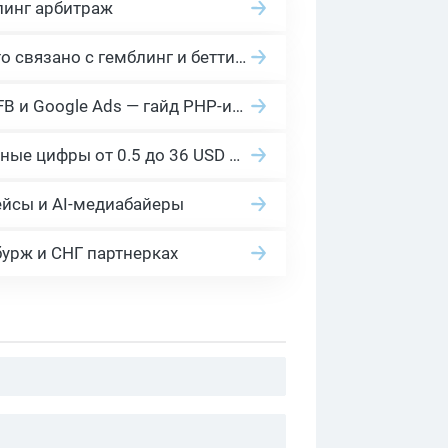
линг арбитраж
2026 Гемблинг это: Разбираем Gambling вертикаль, и все что связано с гемблинг и беттинг офферами
Cloaking House: облачный клоакинг для фильтрации ботов FB и Google Ads — гайд PHP-интеграции 2026
Сколько платит YouTube за 1000 просмотров в 2026: реальные цифры от 0.5 до 36 USD по ГЕО
ейсы и AI-медиабайеры
бурж и СНГ партнерках