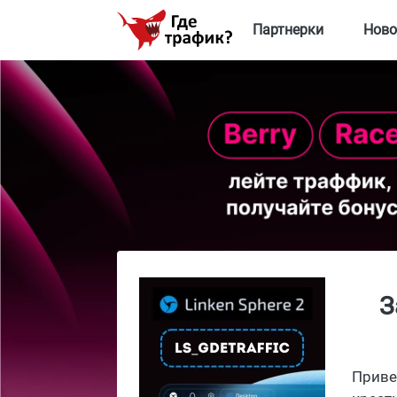
Партнерки
Ново
З
Приве