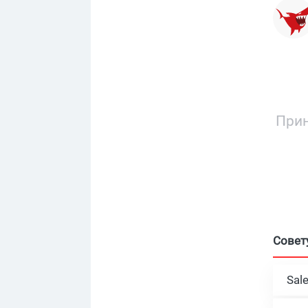
Прин
Совет
Sal