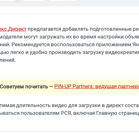
екс.Директ
предлагается добавлять подготовленные р
модатели могут загружать их во время настройки объ
ний. Рекомендуется воспользоваться приложением Ян
ью легко и удобно производить загрузку видеокреати
лений.
PIN-UP Partners: ведущая партне
Советуем почитать —
тимая длительность видео для загрузки в директ состав
ываться пользователям РСЯ, включая Главную страниц