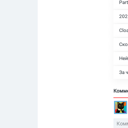
Par
Ней
За 
Комм