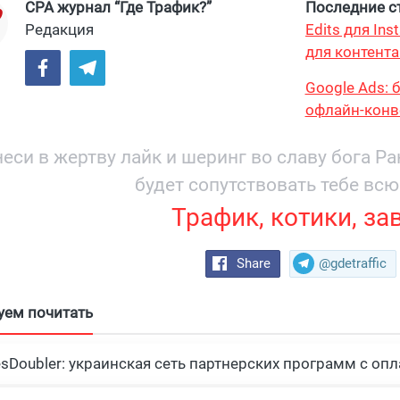
CPA журнал “Где Трафик?”
Последние ст
Редакция
Edits для In
для контента
максимум?
Google Ads: 
офлайн-конв
еси в жертву лайк и шеринг во славу бога Р
будет сопутствовать тебе всю
Трафик, котики, за
Share
@gdetraffic
уем почитать
esDoubler: украинская сеть партнерских программ с опл