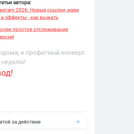
атьи автора:
stagram 2026: Новые ссылки, идеи
 и эффекты - как выжать
более простое отслеживание
ерсий
андома, и профитный конверт
 неделю!
вод!
атой за действие