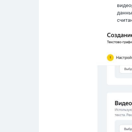
видео
данны
счита