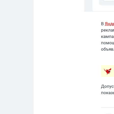
В
Янд
рекла
кампа
помощ
объяв
Допус
показ