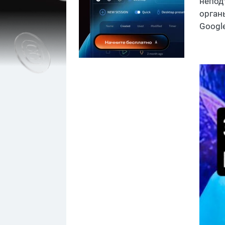
непод
орган
Google