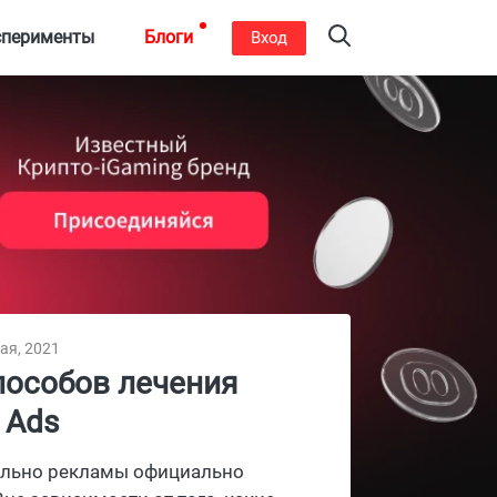
сперименты
Блоги
Вход
ая, 2021
пособов лечения
 Ads
тельно рекламы официально