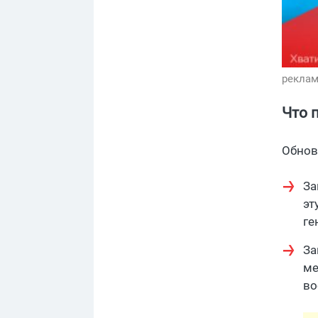
реклам
Что 
Обнов
За
эт
ге
За
ме
во