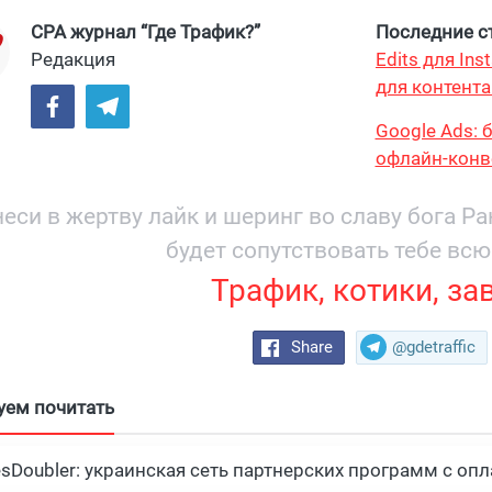
CPA журнал “Где Трафик?”
Последние ст
Редакция
Edits для In
для контента
максимум?
Google Ads: 
офлайн-конв
еси в жертву лайк и шеринг во славу бога Р
будет сопутствовать тебе всю
Трафик, котики, за
Share
@gdetraffic
уем почитать
esDoubler: украинская сеть партнерских программ с опл