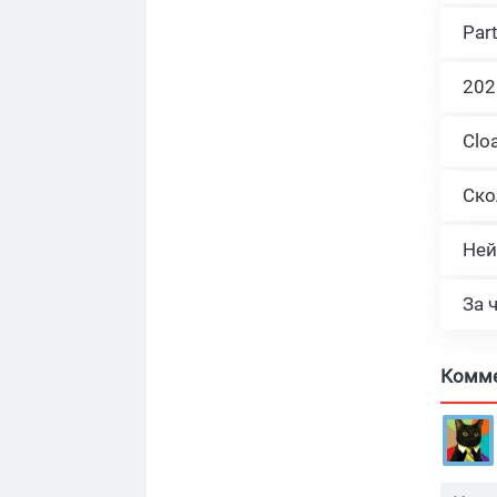
Par
Ней
За 
Комм