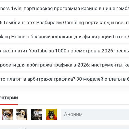
tners 1win: партнерская программа казино в нише гемб
росети для арбитража трафика в 2026: инструменты, к
что платят в арбитраже трафика? 30 моделей оплаты в 
ентарии