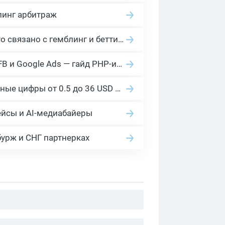
линг арбитраж
2026 Гемблинг это: Разбираем Gambling вертикаль, и все что связано с гемблинг и беттинг офферами
Cloaking House: облачный клоакинг для фильтрации ботов FB и Google Ads — гайд PHP-интеграции 2026
Сколько платит YouTube за 1000 просмотров в 2026: реальные цифры от 0.5 до 36 USD по ГЕО
ейсы и AI-медиабайеры
бурж и СНГ партнерках