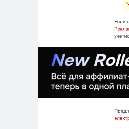
Если 
Рекл
учетн
Предл
элект