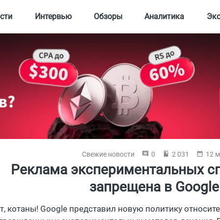
сти
Интервью
Обзоры
Аналитика
Эк
Свежие новости
0
2 031
12 м
Реклама экспериментальных с
запрещена в Google
т, котаны! Google представил новую политику относи