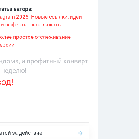
атьи автора:
stagram 2026: Новые ссылки, идеи
 и эффекты - как выжать
более простое отслеживание
ерсий
андома, и профитный конверт
 неделю!
вод!
атой за действие