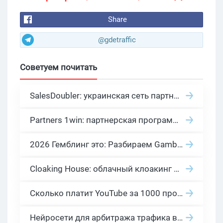
Share
@gdetraffic
Советуем почитать
SalesDoubler: украинская сеть партнерских программ с оплатой за действие
Partners 1win: партнерская программа казино в нише гемблинг арбитраж
2026 Гемблинг это: Разбираем Gambling вертикаль, и все что связано с гемблинг и беттинг офферами
Cloaking House: облачный клоакинг для фильтрации ботов FB и Google Ads — гайд PHP-интеграции 2026
Сколько платит YouTube за 1000 просмотров в 2026: реальные цифры от 0.5 до 36 USD по ГЕО
Нейросети для арбитража трафика в 2026: инструменты, кейсы и AI-медиабайеры