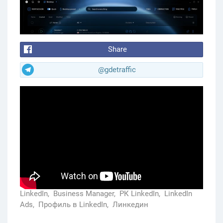
Share
@gdetraffic
LinkedIn,
Business Manager,
РК LinkedIn,
LinkedIn
Ads,
Профиль в LinkedIn,
Линкедин