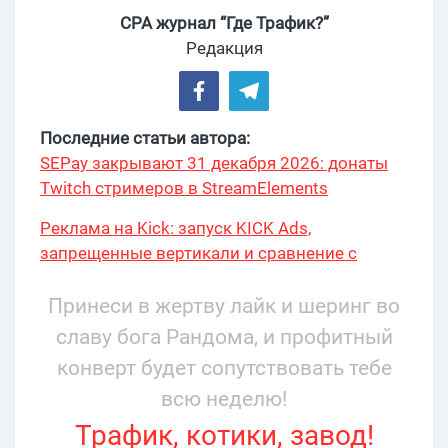
CPA журнал “Где Трафик?”
Редакция
Последние статьи автора:
SEPay закрывают 31 декабря 2026: донаты
Twitch стримеров в StreamElements
переехали на Stripe
Реклама на Kick: запуск KICK Ads,
запрещенные вертикали и сравнение с
Twitch
Принеси в жертву лайк и шеринг во
славу бога Рандома, и профитный
конверт будет сопутствовать тебе
всю неделю!
Трафик, котики, завод!