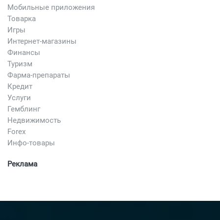
Мобильные приложения
Товарка
Игры
Интернет-магазины
Финансы
Туризм
Фарма-препараты
Кредит
Услуги
Гемблинг
Недвижимость
Forex
Инфо-товары
Реклама