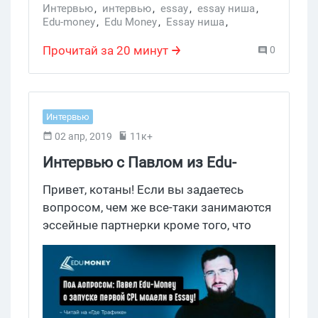
Интервью
,
интервью
,
essay
,
essay ниша
,
Edu-money
,
Edu Money
,
Essay ниша
,
партнерка Essay
Прочитай за 20 минут
0
Интервью
02 апр, 2019
11к+
Интервью с Павлом из Edu-
Money: киевская команда и
Привет, котаны! Если вы задаетесь
почему выгодно лить на essay.
вопросом, чем же все-таки занимаются
эссейные партнерки кроме того, что
Часть 1
пишут эссе, тогда вы по адресу. Мы
пообщались с Павлом из Edu-Money, и
выяснили: сколько можно заработать
на студентах, как формат CPL повлияет
на весь рынок essay и как небольшая