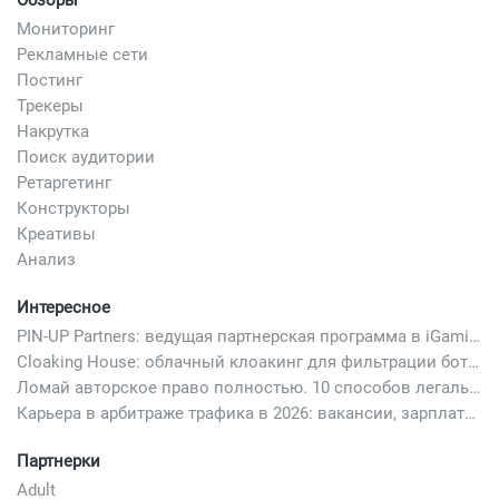
Обзоры
Мониторинг
Рекламные сети
Постинг
Трекеры
Накрутка
Поиск аудитории
Ретаргетинг
Конструкторы
Креативы
Анализ
Интересное
PIN-UP Partners: ведущая партнерская программа в iGaming
Cloaking House: облачный клоакинг для фильтрации ботов FB и Google Ads — гайд PHP-интеграции 2026
Ломай авторское право полностью. 10 способов легально добавить любимый трек в свой креатив
Карьера в арбитраже трафика в 2026: вакансии, зарплаты и как начать
Партнерки
Adult