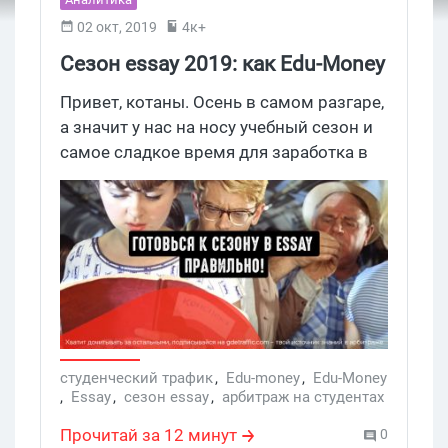
02 окт, 2019
4к+
Сезон essay 2019: как Edu-Money
поднимает конверсию и
Привет, котаны. Осень в самом разгаре,
ребиллы вебмастеров — что
а значит у нас на носу учебный сезон и
самое сладкое время для заработка в
нового
essay money. Где Трафик совместно с
Edu-Money раскрывает секреты
успешного слива в образовательном
трафике.
студенческий трафик
,
Edu-money
,
Edu-Money
,
Essay
,
сезон essay
,
арбитраж на студентах
Прочитай за 12 минут
0