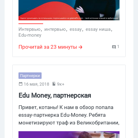
команда разрабов, аналитиков и
менеджеров способна продвинуть
Essay на годы вперед! Поехали.
Интервью
,
интервью
,
essay
,
essay ниша
,
Edu-money
Прочитай за 23 минуты
1
Партнерки
16 мая, 2018
9к+
Edu Money, партнерская
программа для заработка в
Привет, котаны! К нам в обзор попала
essay нише, которая сможет вас
essay-партнерка Edu-Money. Ребята
монетизируют траф из Великобритании,
удивить!
США, ОАЭ,Германии, Австралии и даже