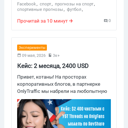
усиленный контроль рекламы — а
Facebook
,
спорт
,
прогнозы на спорт
,
спортивные прогнозы
,
футбол
,
заодно раздает трансляцию ЧМ
Reels YouTube
,
Фейсбук
,
YouTube Live
,
бесплатно на YouTube. Собрали в один
ставки на спорт
,
беттинг
,
Прочитай за 10 минут
0
дайджест все, что реально влияет на
блокировка фейсбук
,
Facebbok
,
реклама в ютуб
,
Facebook account
,
работу медиабайера на старте турнира.
реклама ютуб
,
УБТ
Заходи, разберемся.
Эксперименты
09 мая, 2026
3к+
Кейс: 2 месяца, 2400 USD
чистыми с УБТ Threads на
Привет, котаны! На просторах
OnlyFans модель по RevShare
корпоративных блогов, в партнерке
OnlyTraffic мы набрели на любопытную
связку слива УБТ трафика с Threads на
OnlyFans модель по RevShare. Автор
поднял $2 400 чистыми всего на 3
аккаунтах, вложив в связку 2 бакса на
VPN. Причем сливая на дейтинг линку с