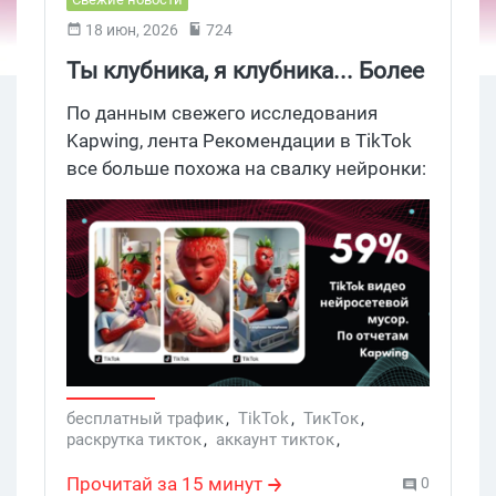
18 июн, 2026
724
Ты клубника, я клубника... Более
59% видео в TikTok сегодня - это
По данным свежего исследования
AI слоп, треш контент созданный
Kapwing, лента Рекомендации в TikTok
все больше похожа на свалку нейронки:
неросетками. Разбираем
каждое второе видео, показанное на
исследование Kapwing
чистом тестовом аккаунте, оказалось
машинным мусором. Команда
проанализировала 10 742 видеоролика
в TikTok по 20 категориям и количество
генеренного треша просто пугает. Будет
ли ТикТок сохранять позиции
качественного УБТ трафика или резко
потеряет интерес аудитории, давай
бесплатный трафик
,
TikTok
,
ТикТок
,
раскрутка тикток
,
аккаунт тикток
,
разберемся.
креативы тикток
,
нейросеть
,
УБТ
,
условно бесплатный трафик
,
Нейросети
,
Прочитай за 15 минут
0