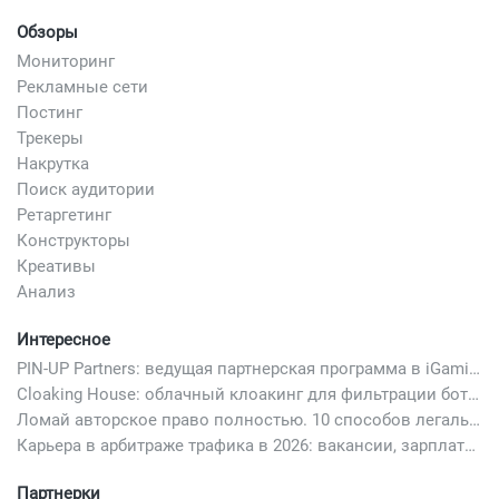
Обзоры
Мониторинг
Рекламные сети
Постинг
Трекеры
Накрутка
Поиск аудитории
Ретаргетинг
Конструкторы
Креативы
Анализ
Интересное
PIN-UP Partners: ведущая партнерская программа в iGaming
Cloaking House: облачный клоакинг для фильтрации ботов FB и Google Ads — гайд PHP-интеграции 2026
Ломай авторское право полностью. 10 способов легально добавить любимый трек в свой креатив
Карьера в арбитраже трафика в 2026: вакансии, зарплаты и как начать
Партнерки