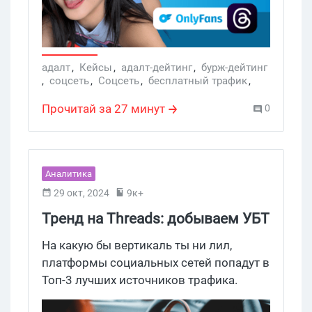
того же источника, он заработал всего
$680. Заходи, разбираем кейс по
косточкам, пройдемся по мутным
звоночкам и полезным фишкам,
адалт
,
Кейсы
,
адалт-дейтинг
,
бурж-дейтинг
,
соцсеть
,
Соцсеть
,
бесплатный трафик
,
которые стоит забрать в закладки.
Арбитраж трафика
,
дейтинг бурж
,
слив на адалт
,
Dating
,
дейтинг кейс
,
Прочитай за 27 минут
0
Дейтинг
,
Адалт
,
Mainstream Dating
,
Casual Dating
,
дейтинг партнерки
,
вебкам офферы
,
Threads
,
УБТ
,
OnlyFans
,
условно бесплатный трафик
,
OnlyTraffic
,
RevShare
Аналитика
29 окт, 2024
9к+
Тренд на Threads: добываем УБТ
из социальной сети
На какую бы вертикаль ты ни лил,
платформы социальных сетей попадут в
Топ-3 лучших источников трафика.
Количество реальных пользователей в