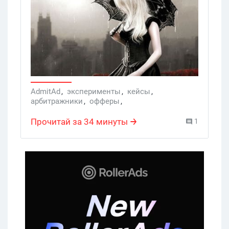
Сегодня в выпуске – как я заполонила
интернеты мышками Razer и что из
этого вышло.
AdmitAd
,
эксперименты
,
кейсы
,
арбитражники
,
офферы
,
дневник блондинки
,
Razer
,
кейс
,
Admitad
Прочитай за 34 минуты
1