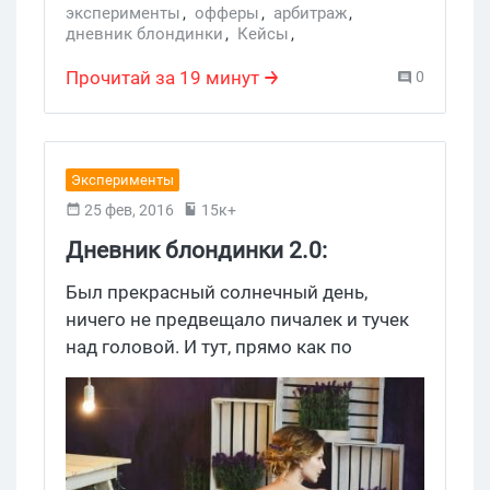
эксперименты
,
офферы
,
арбитраж
,
дневник блондинки
,
Кейсы
,
Luminor Panerai M1-Shop
,
кейс
Прочитай за 19 минут
0
Эксперименты
25 фев, 2016
15к+
Дневник блондинки 2.0:
предисловие
Был прекрасный солнечный день,
ничего не предвещало пичалек и тучек
над головой. И тут, прямо как по
Чуковскому, у меня зазвонил телефон.
Но, в отличие от Чуковского, мои
смартвотчи четко показывают, кто
звонит. Это был человек, который более
известен сообществу, как Коллега N1. Я