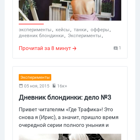
его называю Олпедлошнег – это
Арбитражник, только наоборот. Но то,
что он звонит, не к добру, скажу я вам.
эксперименты
,
кейсы
,
танки
,
офферы
,
дневник блондинки
,
Эксперименты
,
VampSilver
,
Правила Войны
,
Дневник блондинки
,
кейс
Прочитай за 8 минут
1
Эксперименты
05 ноя, 2015
16к+
Дневник блондинки: дело №3
Привет читателям «Где Трафика»! Это
снова я (Ирис), а значит, пришло время
очередной серии полного уныния и
отчаяния реалити-шоу «Арбитраж-2».