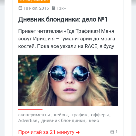
18 июл, 2016
13к+
Дневник блондинки: дело №1
Привет читателям «Где Трафика»! Меня
зовут Ирис, и я – гуманитарий до мозга
костей. Пока все уехали на RACE, я буду
вас развлекать. На самом деле я
занимаюсь контент-маркетингом,
журналистикой, сочиняю стихи и
сценарии для визуальных новелл. Но
как-то так получилось, что вот сейчас я
арбитражу.
эксперименты
,
кейсы
,
трафик
,
офферы
,
Advertise
,
дневник блондинки
,
кейс
Прочитай за 21 минуту
1