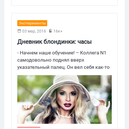
Эксперименты
03 мар, 2016
16к+
Дневник блондинки: часы
Luminor Panerai с пабликов ВК
- Начнем наше обучение! – Коллега N1
самодовольно поднял вверх
указательный палец. Он вел себя как-то
ООС, но, может, ему просто нравятся
ролевые игры а-ля учитель по
арбитражу и юная арбитражница. Все
остальные старательно делали вид, что
их здесь нет, но с интересом за нами
наблюдали.