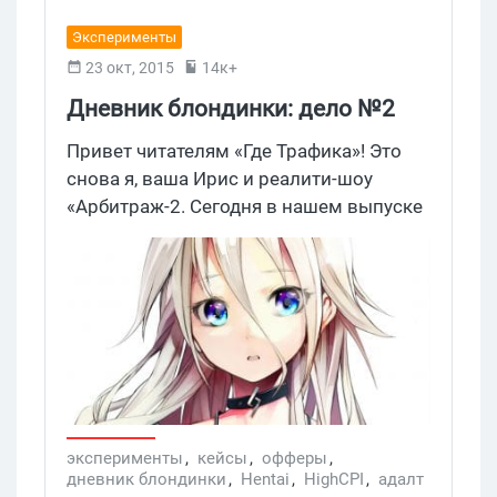
Эксперименты
23 окт, 2015
14к+
Дневник блондинки: дело №2
Привет читателям «Где Трафика»! Это
снова я, ваша Ирис и реалити-шоу
«Арбитраж-2. Сегодня в нашем выпуске
– как я лила на хентайную порнуху с
Instagram, Twitter и Tumblr и что из этого
вышло. Вышло, прямо скажу, хреново.
Но меня заставили писать без прикрас,
все как есть, поэтому let’s start!
эксперименты
,
кейсы
,
офферы
,
дневник блондинки
,
Hentai
,
HighCPI
,
адалт