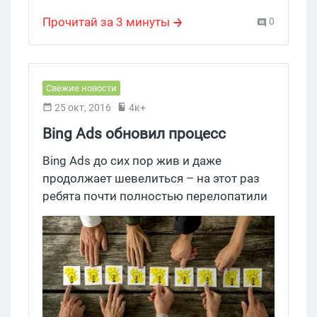
анализ конверсии
разбираться.
Прочитай за 3 минуты
0
Свежие новости
25 окт, 2016
4к+
Bing Ads обновил процесс
создания рекламных кампаний
Bing Ads до сих пор жив и даже
продолжает шевелиться – на этот раз
ребята почти полностью перелопатили
процесс создания рекламных
кампаний, сделали все покрасивше и
насыпали новых функций. Создание
кампании теперь состоит из четырех
шагов, а система открыла доступ к
большему количеству опций, так что