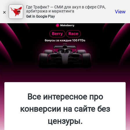
Где Трафик? — СМИ для акул в сфере СРА,
×
View
арбитража и маркетинга
Get in Google Play
Все интересное про
конверсии на сайте без
цензуры.