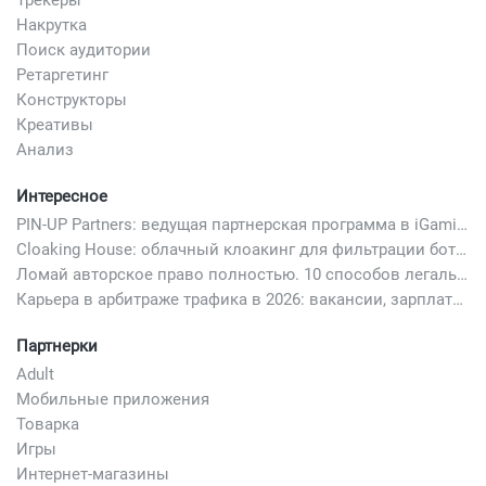
Накрутка
Поиск аудитории
Ретаргетинг
Конструкторы
Креативы
Анализ
Интересное
PIN-UP Partners: ведущая партнерская программа в iGaming
Cloaking House: облачный клоакинг для фильтрации ботов FB и Google Ads — гайд PHP-интеграции 2026
Ломай авторское право полностью. 10 способов легально добавить любимый трек в свой креатив
Карьера в арбитраже трафика в 2026: вакансии, зарплаты и как начать
Партнерки
Adult
Мобильные приложения
Товарка
Игры
Интернет-магазины