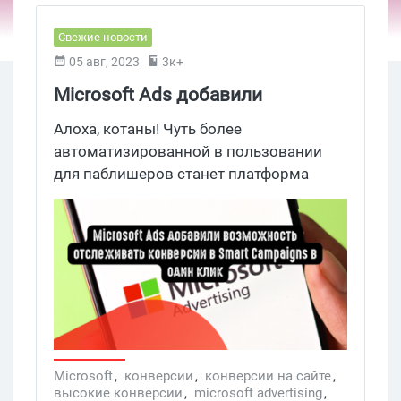
Свежие новости
05 авг, 2023
3к+
Microsoft Ads добавили
возможность отслеживать
Алоха, котаны! Чуть более
конверсии в Smart Campaigns в
автоматизированной в пользовании
для паблишеров станет платформа
один клик
Microsoft Ads. В своем недавнем
апдейте корпорация объявила о
внедрении политики free-code для
Smart Campaigns в отношении трекинга
конверсий. Теперь, вместо того, чтобы
вручную добавлять фрагмент кода на
свой сайт, можно будет нажать на одну
кнопку и отслеживать конверсии за
считанные минуты. Так ли это, и как
Microsoft
,
конверсии
,
конверсии на сайте
,
высокие конверсии
,
microsoft advertising
,
активировать этот функционал, давайте