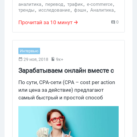
аналитика
,
перевод
,
трафик
,
e-commerce
,
тренды
,
исследование
,
фэшн
,
Аналитика
,
Интернет-магазины
Прочитай за 10 минут
0
Интервью
29 ноя, 2018
9к+
Зарабатываем онлайн вместе с
CPA-сетями
По сути, CPA-сети (CPA – cost per action
или цена за действие) предлагают
самый быстрый и простой способ
заработать большие деньги онлайн.