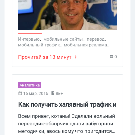
со всего мира, свыше 500 спикеров и
32 тыс. посетителей, а общая
длительность программы составляла
почти 200 часов.
Интервью
,
мобильные сайты
,
перевод
,
мобильный трафик
,
мобильная реклама
,
Tobias Ihde
,
dmexco 2015
,
мобильное сео
Прочитай за 13 минут
0
Аналитика
16 мар, 2016
8к+
Как получить халявный трафик и
заработать 2к баксов в неделю,
Всем привет, котаны! Сделали вольный
продавая чужие продукты
переводик-обзорчик одной забугорной
методички, авось кому что пригодится…