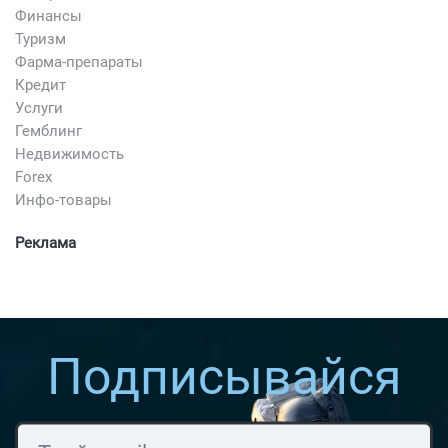
Финансы
Туризм
Фарма-препараты
Кредит
Услуги
Гемблинг
Недвижимость
Forex
Инфо-товары
Реклама
Подписывайся