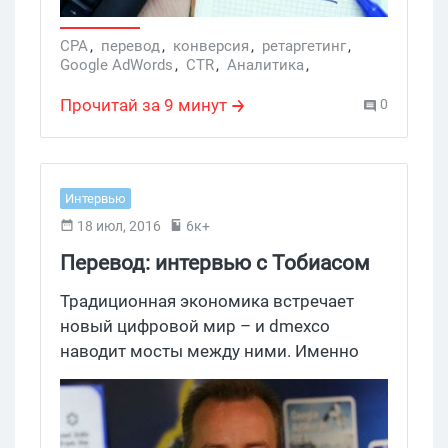
CPA
,
перевод
,
конверсия
,
ретаргетинг
,
Google AdWords
,
CTR
,
Аналитика
,
социальные медиа
,
ремаркетинг
,
CPC
,
CPCon
,
поисковая сеть
,
цена за клик
,
RLSA
Прочитай за 9 минут
0
,
анализ запросов посетителей
,
ретаргетинговая кампания
Интервью
18 июл, 2016
6к+
Перевод: интервью с Тобиасом
Ихде - мобильное SEO важно
Традиционная экономика встречает
новый цифровой мир – и dmexco
наводит мосты между ними. Именно
поэтому главный девиз dmexco 2015 –
Bridging Worlds. Соединять мосты в
Кельн приехали более 881 экспонентов