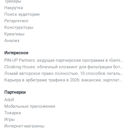
Трекеры
Накрутка
Поиск аудитории
Ретаргетинг
Конструкторы
Креативы
Анализ
Интересное
PIN-UP Partners: ведущая партнерская программа в iGaming
Cloaking House: облачный клоакинг для фильтрации ботов FB и Google Ads — гайд PHP-интеграции 2026
Ломай авторское право полностью. 10 способов легально добавить любимый трек в свой креатив
Карьера в арбитраже трафика в 2026: вакансии, зарплаты и как начать
Партнерки
Adult
Мобильные приложения
Товарка
Игры
Интернет-магазины