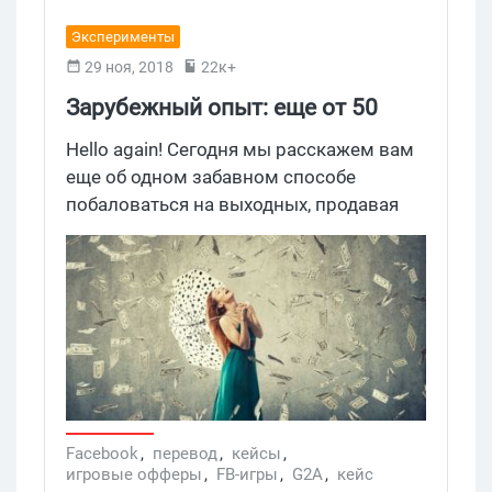
Эксперименты
29 ноя, 2018
22к+
Зарубежный опыт: еще от 50
баксов в день с FB и G2A
Hello again! Сегодня мы расскажем вам
еще об одном забавном способе
побаловаться на выходных, продавая
видеоигры. Нам понадобятся: аккаунт
на ФБ + аккаунт на G2A.
Facebook
,
перевод
,
кейсы
,
игровые офферы
,
FB-игры
,
G2A
,
кейс