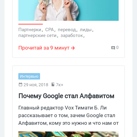
Партнерки
,
CPA
,
перевод
,
лиды
,
партнерские сети
,
заработок
,
Трой Холленбек
,
партнерки
,
Рекламные сети
Прочитай за 9 минут
0
Интервью
29 ноя, 2018
7к+
Почему Google стал Алфавитом
в 400 словах
Главный редактор Vox Тимати Б. Ли
рассказывает о том, зачем Google стал
Алфавитом, кому это нужно и что нам от
этого будет.