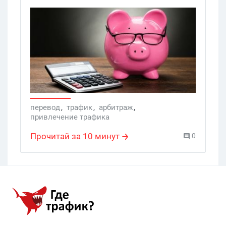
в общем, читайте и генерируйте
собственные идеи.
перевод
,
трафик
,
арбитраж
,
привлечение трафика
Прочитай за 10 минут
0