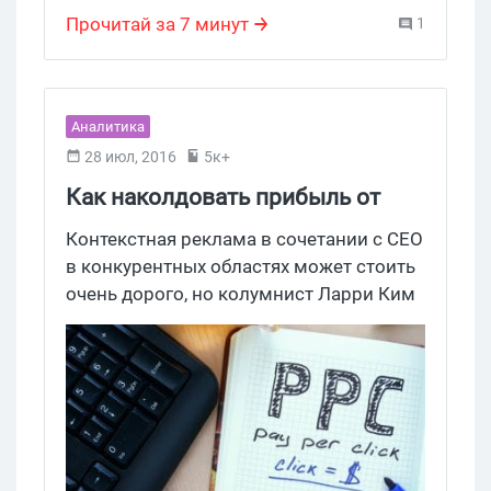
Прочитай за 7 минут
1
Аналитика
28 июл, 2016
5к+
Как наколдовать прибыль от
РРС в несколько сотен долларов
Контекстная реклама в сочетании с СЕО
в конкурентных областях может стоить
очень дорого, но колумнист Ларри Ким
знает лучший способ, как заработать на
поисковом ремаркетинге Google
AdWords и рекламе в соцсетях при
низких затратах, в то время как многие
маркетологи, работающие с РРС-
сервисом, разочарованы им. Неужели
AdWords больше не рулит?