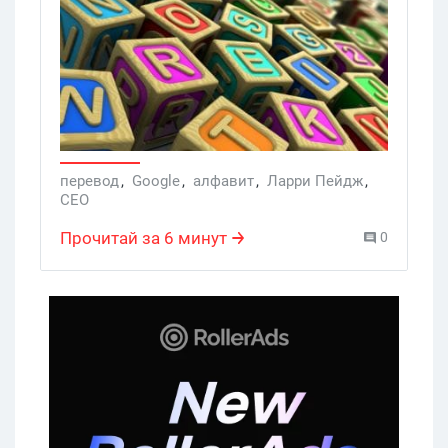
перевод
,
Google
,
алфавит
,
Ларри Пейдж
,
СЕО
Прочитай за 6 минут
0