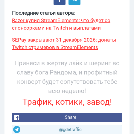
Последние статьи автора:
Razer купил StreamElements: что будет со
спонсорками на Twitch и выплатами
SEPay закрывают 31 декабря 2026: донаты
Twitch стримеров в StreamElements
переехали на Stripe
Принеси в жертву лайк и шеринг во
славу бога Рандома, и профитный
конверт будет сопутствовать тебе
всю неделю!
Трафик, котики, завод!
Share
@gdetraffic