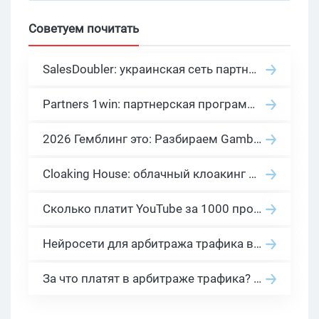
Советуем почитать
SalesDoubler: украинская сеть партнерских программ с оплатой за действие
Partners 1win: партнерская программа казино в нише гемблинг арбитраж
2026 Гемблинг это: Разбираем Gambling вертикаль, и все что связано с гемблинг и беттинг офферами
Cloaking House: облачный клоакинг для фильтрации ботов FB и Google Ads — гайд PHP-интеграции 2026
Сколько платит YouTube за 1000 просмотров в 2026: реальные цифры от 0.5 до 36 USD по ГЕО
Нейросети для арбитража трафика в 2026: инструменты, кейсы и AI-медиабайеры
За что платят в арбитраже трафика? 30 моделей оплаты в бурж и СНГ партнерках