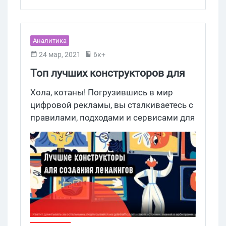
Аналитика
24 мар, 2021
6к+
Топ лучших конструкторов для
создания лендингов
Хола, котаны! Погрузившись в мир
цифровой рекламы, вы сталкиваетесь с
правилами, подходами и сервисами для
привлечения и удержания клиентов, а
лендинг — один из незаменимых
рабочих инструментов для получения
заявок. Если у вас нет под рукой ИТ
команды для разработки лендингов, а
заявки нужны как можно скорее,
конструкторы — это то, что вам нужно.
Сегодня попробуем копнуть глубже в