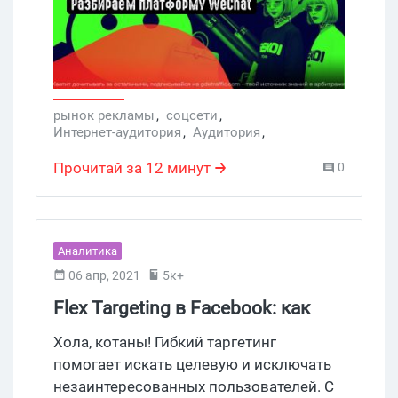
этом ГЕО через интернет — выход есть.
В Китае своя популярная соцсеть с
возможностью продвижения —
платформа WeChat. Зайти из СНГ в нее
не так легко, но возможно. Как это
сделать, читайте в нашей статье.
рынок рекламы
,
соцсети
,
Интернет-аудитория
,
Аудитория
,
Рекламные сети
,
Услуги
Прочитай за 12 минут
0
Аналитика
06 апр, 2021
5к+
Flex Targeting в Facebook: как
настроить и использовать
Хола, котаны! Гибкий таргетинг
помогает искать целевую и исключать
незаинтересованных пользователей. С