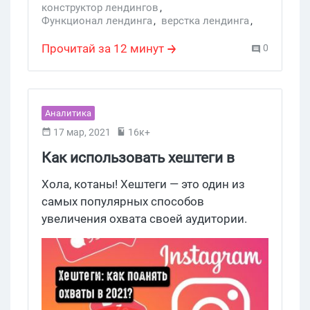
этой теме.
конструктор лендингов
,
Функционал лендинга
,
верстка лендинга
,
Собственные лендинги
,
дизайн лендинга
,
Конструкторы
,
Креативы
,
Услуги
Прочитай за 12 минут
0
Аналитика
17 мар, 2021
16к+
Как использовать хештеги в
Instagram для продвижения
Хола, котаны! Хештеги — это один из
своего аккаунта?
самых популярных способов
увеличения охвата своей аудитории.
Кроме того, что с их помощью вы
сортируете контент по папкам, есть
дополнительная возможность показать
свои посты тем, кто не подписан на ваш
аккаунт. В 2021-м году часто говорят,