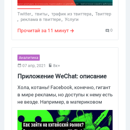
увеличить объемы продаж. У нас в
статье вы узнаете, как получить больше
Twitter
,
твиты
,
трафик из твиттера
,
Твиттер
,
реклама в твиттере
,
Услуги
подписчиков в Twitter в 2021.
Разбираем 8 актуальных способов.
Прочитай за 11 минут
0
Аналитика
07 апр, 2021
8к+
Приложение WeChat: описание
площадки и ее рекламные
Хола, котаны! Facebook, конечно, гигант
возможности
в мире рекламы, но доступы к нему есть
не везде. Например, в материковом
Китае пользоваться инстой, фб и
ютубом нельзя, но если вам
необходимо рекламировать офферы на