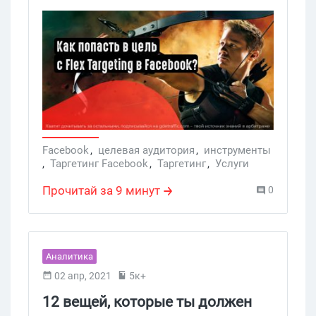
его помощью снижается поток людей,
которые видят рекламу, до
потенциальных покупателей. Если его
проигнорировать, часть бюджета может
улететь впустую. В Facebook для гибкого
таргета есть специальный инструмент —
Flex Targeting. Сегодня мы подробно
разберем, как его грамотно настроить и
попасть точно в цель, чтобы привлечь
Facebook
,
целевая аудитория
,
инструменты
,
Таргетинг Facebook
,
Таргетинг
,
Услуги
аудиторию и при этом сохранить
кровные.
Прочитай за 9 минут
0
Аналитика
02 апр, 2021
5к+
12 вещей, которые ты должен