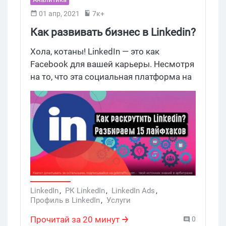
01 апр, 2021
7к+
Как развивать бизнес в Linkedin?
15 актуальных советов
Хола, котаны! LinkedIn — это как
Facebook для вашей карьеры. Несмотря
на то, что эта социальная платформа на
слуху почти у каждого, многие по сей
день не знают, как использовать
LinkedIn и какую выгоду от него можно
получить.
LinkedIn
,
РК LinkedIn
,
LinkedIn Ads
,
Профиль в LinkedIn
,
Услуги
Прочитай за 20 минут
0