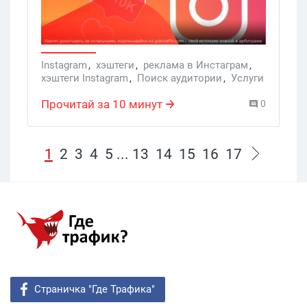
что хештеги перестали работать и уже
толку от них нет. Так ли это на самом
деле? Ответ внутри публикации.
Instagram
,
хэштеги
,
реклама в Инстаграм
,
хэштеги Instagram
,
Поиск аудитории
,
Услуги
Прочитай за 10 минут
0
1
2
3
4
5
...
13
14
15
16
17
Страничка "Где Трафика"