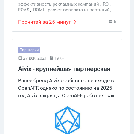
Погнали!
эффективность рекламных кампаний
,
ROI
,
ROAS
,
ROMI
,
расчет возврата инвестиций
,
показатели эффективности
,
Услуги
,
return on ad spend
,
roas return on ad
,
roi roi
Прочитай за 25 минут
6
Партнерки
27 дек, 2021
19к+
Aivix - крупнейшая партнерская
программа финансовой
Ранее бренд Aivix сообщил о переходе в
вертикали
OpenAFF, однако по состоянию на 2025
год Aivix закрыт, а OpenAFF работает как
отдельный самостоятельный проект, не
имеющий с ним связи. Привет, котаны!
Сегодня в нашем обзоре Aivix,
партнерская программа с
эксклюзивными финансовыми