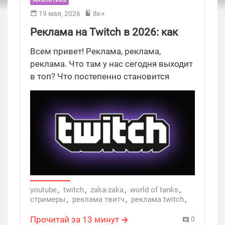
19 мая, 2026
8к+
Реклама на Twitch в 2026: как
арбитражить трафик через
Всем привет! Реклама, реклама,
стримеров - кейс с конвертом
реклама. Что там у нас сегодня выходит
в топ? Что постепенно становится
34% и охватом 199 276
полноценной рекламной платформой?
Сегодня поговорим о Твитче.
youtube
,
twitch
,
zaka-zaka
,
world of tanks
,
стримеры
,
реклама твитч
,
реклама twitch
,
YouTube-каналы
,
Поиск аудитории
,
Игры
,
Услуги
Прочитай за 13 минут
0