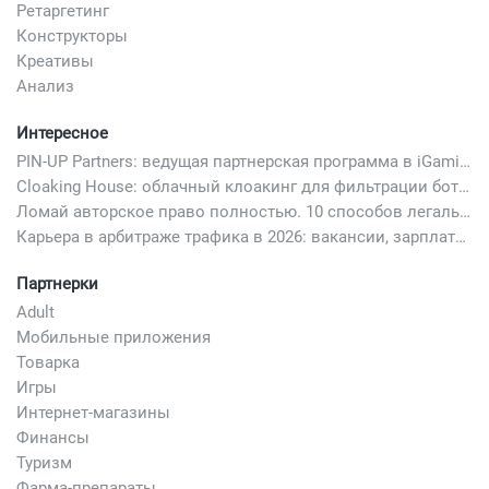
Ретаргетинг
Конструкторы
Креативы
Анализ
Интересное
PIN-UP Partners: ведущая партнерская программа в iGaming
Cloaking House: облачный клоакинг для фильтрации ботов FB и Google Ads — гайд PHP-интеграции 2026
Ломай авторское право полностью. 10 способов легально добавить любимый трек в свой креатив
Карьера в арбитраже трафика в 2026: вакансии, зарплаты и как начать
Партнерки
Adult
Мобильные приложения
Товарка
Игры
Интернет-магазины
Финансы
Туризм
Фарма-препараты