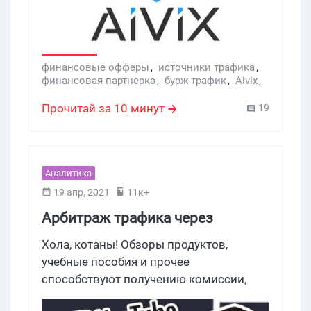
офферами. И еще одно интересное
направление — обучение финансам.
Компания предлагает высокие ставки,
широкий выбор ГЕО, эксклюзивные
финансовые офферы
,
источники трафика
,
финансовая партнерка
,
бурж трафик
,
Aivix
,
рекламные материалы и качественную
Финансы
,
Услуги
поддержку. Рассказываем более
Прочитай за 10 минут
19
обстоятельно.
Аналитика
19 апр, 2021
11к+
Арбитраж трафика через
Youtube-канал. Как продвигать
Хола, котаны! Обзоры продуктов,
партнерскую ссылку?
учебные пособия и прочее
способствуют получению комиссии,
если зритель совершает покупку по