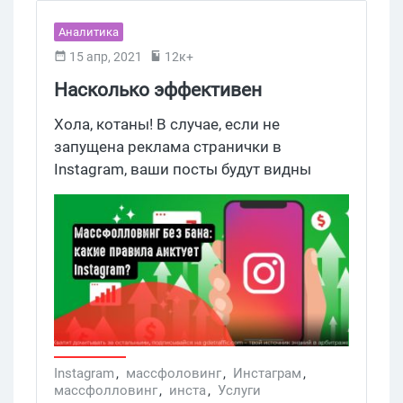
Аналитика
15 апр, 2021
12к+
Насколько эффективен
массфолловинг в Instagram в
Хола, котаны! В случае, если не
2021 году?
запущена реклама странички в
Instagram, ваши посты будут видны
только тем пользователям, которые за
вами следят. Основной метод
получения трафика на сайт из Instagram
— это переходы от публикаций с
призывом к действию, и чем больше
людей смогут их увидеть, тем лучше.
Instagram
,
массфоловинг
,
Инстаграм
,
массфолловинг
,
инста
,
Услуги