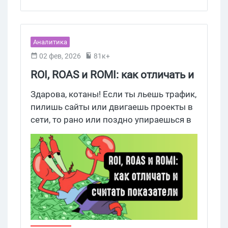
Аналитика
02 фев, 2026
81к+
ROI, ROAS и ROMI: как отличать и
считать показатели в 2026
Здарова, котаны! Если ты льешь трафик,
пилишь сайты или двигаешь проекты в
сети, то рано или поздно упираешься в
три загадочные буквы: ROI, ROAS и
ROMI. Все про них говорят, но половина
путает, а другая считает “на глаз”.
Сегодня мы раз и навсегда разберемся,
что это за звери, чем отличаются и как
их правильно считать, чтобы не улететь
в минус. Без воды, только хардкор,
примеры из арбитража и маркетинга.