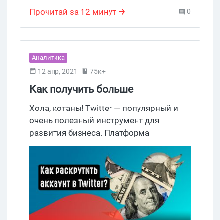
Прочитай за 12 минут
0
Аналитика
12 апр, 2021
75к+
Как получить больше
подписчиков в Twitter в 2021?
Хола, котаны! Twitter — популярный и
очень полезный инструмент для
развития бизнеса. Платформа
существует уже много лет и до сих пор
пользуется спросом среди
пользователей и рекламодателей.
Именно поэтому наличие
раскрученного акка в Twitter — большой
плюс для тех, кто хочет повысить
посещаемость своего веб-сайта и