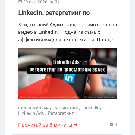
29 окт, 2020
3к+
LinkedIn: ретаргетинг по
просмотрам видео
Хей, котаны! Аудитория, просмотревшая
видео в LinkedIn, — одна из самых
эффективных для ретаргетинга. Проще
всего взаимодействовать с теми, кто
уже имеет представление о бренде или
компании.
видеореклама
,
ретаргетинг
,
LinkedIn
,
LinkedIn Ads
,
Ретаргетинг
Прочитай за 3 минуты
0