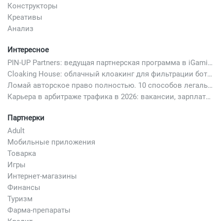
Конструкторы
Креативы
Анализ
Интересное
PIN-UP Partners: ведущая партнерская программа в iGaming
Cloaking House: облачный клоакинг для фильтрации ботов FB и Google Ads — гайд PHP-интеграции 2026
Ломай авторское право полностью. 10 способов легально добавить любимый трек в свой креатив
Карьера в арбитраже трафика в 2026: вакансии, зарплаты и как начать
Партнерки
Adult
Мобильные приложения
Товарка
Игры
Интернет-магазины
Финансы
Туризм
Фарма-препараты