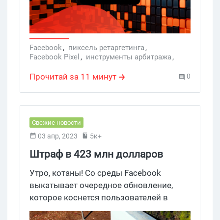
поможем с ним разобраться!
Facebook
,
пиксель ретаргетинга
,
Facebook Pixel
,
инструменты арбитража
,
гайд
,
Ретаргетинг
,
retarget
Прочитай за 11 минут
0
Свежие новости
03 апр, 2023
5к+
Штраф в 423 млн долларов
убедил Facebook отказаться от
Утро, котаны! Со среды Facebook
таргетированой рекламы в
выкатывает очередное обновление,
которое коснется пользователей в
Европе
Европе. Нас ждет обрезка таргетинга,