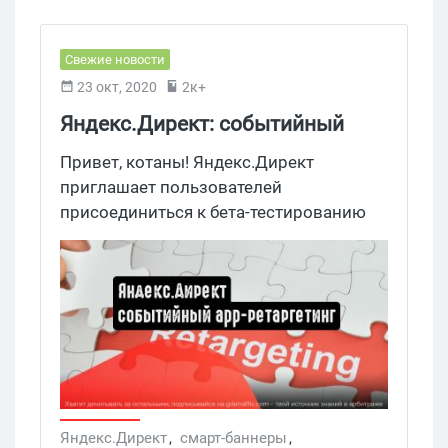
Свежие новости
23 окт, 2020
2к+
Яндекс.Директ: событийный
app-ретаргетинг
Привет, котаны! Яндекс.Директ
приглашает пользователей
присоединиться к бета-тестированию
нового инструмента — событийного
app-ретаргетинга. Добраться до тех, кто
в приложении листал товары, можно
при помощи смарт-баннеров.
Яндекс.Директ
,
смарт-баннеры
,