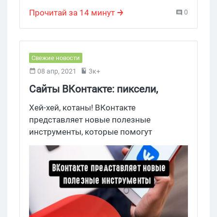
Ретаргетинг
,
retarget
Прочитай за 14 минут
0
Свежие новости
08 апр, 2021
3к+
Сайты ВКонтакте: пиксели,
видео и прочие полезные
Хей-хей, котаны! ВКонтакте
инструменты
представляет новые полезные
инструменты, которые помогут
привлечь внимание к сайтам из
сообществ. Создать привлекающее
внимание видео или подключить
пиксель для отслеживания покупателей
— это и многое еще можно сделать с
помощью новых инструментов
ВКонтакте.