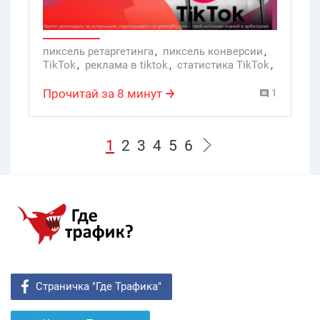
выжать из него все соки, лучше
использовать пиксель TikTok. Сегодня
мы поделимся инфой о его создании и
пиксель ретаргетинга
,
пиксель конверсии
,
TikTok
,
реклама в tiktok
,
статистика TikTok
,
настройке.
ТикТок
,
Ретаргетинг
Прочитай за 8 минут
1
1
2
3
4
5
6
Страничка "Где Трафика"