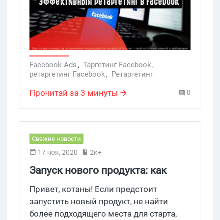
знают. Эти стратегии помогут усилить
ретаргетинг в Facebook.
Facebook Ads
,
Таргетинг Facebook
,
ретаргетинг Facebook
,
Ретаргетинг
Прочитай за 3 минуты
0
Свежие новости
17 ноя, 2020
2к+
Запуск нового продукта: как
Facebook помогает продавать
Привет, котаны! Если предстоит
запустить новый продукт, не найти
более подходящего места для старта,