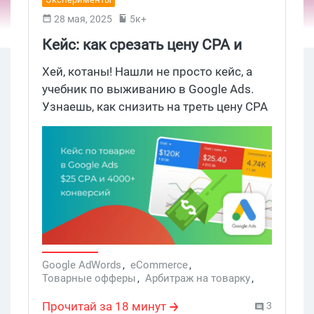
28 мая, 2025
5к+
Кейс: как срезать цену CPA и
выжать 4000 конверсий на бурж
Хей, котаны! Нашли не просто кейс, а
товарке в Google Ads
учебник по выживанию в Google Ads.
Узнаешь, как снизить на треть цену CPA
в Google Ads на арбитраже товарки и e-
commerce, а конверсий получить 4000+
и это без схематоза “успех за 3 дня” —
только холодный расчет, чистка треша и
точечная работа с гипотезами и
структурой рекламных кампаний.
Сохраняй боевой мануал, который
можно сразу применять в своих
связках в арбитраже на товарке.
Google AdWords
,
eCommerce
,
Товарные офферы
,
Арбитраж на товарку
,
Товарные объявления Google
,
Товарный фид Google
,
Прочитай за 18 минут
3