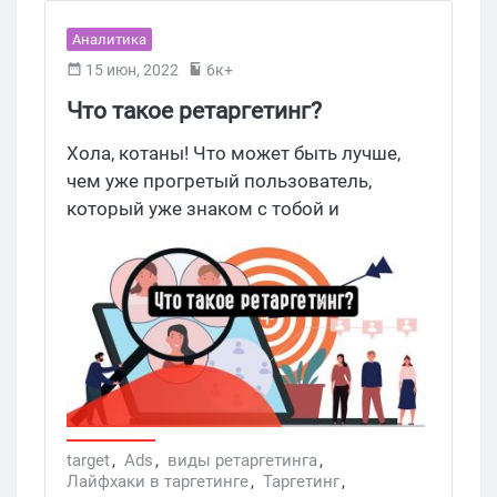
Аналитика
15 июн, 2022
6к+
Что такое ретаргетинг?
Хола, котаны! Что может быть лучше,
чем уже прогретый пользователь,
который уже знаком с тобой и
заинтересован тем, что рекламируешь?
На помощь приходит ретаргетинг,
который поможет вернуть тех, кто уже
побывал на твоем сайте, но так и не
совершил покупку. Усаживайся удобнее,
а мы расскажем тебе, как бы не
потерять потенциального клиента. Об
этом подробнее в сегодняшней статье.
Поехали!
target
,
Ads
,
виды ретаргетинга
,
Лайфхаки в таргетинге
,
Таргетинг
,