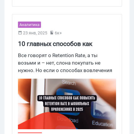
Преимущества таргетированной рекламы
,
Google Ads
,
Ретаргетинг
,
Товарка
Аналитика
23 янв, 2025
6к+
10 главных способов как
повысить Retention Rate в
Все говорят о Retention Rate, а ты
мобильных приложениях в 2025
возьми и – нет, слона покупать не
нужно. Но если о способах вовлечения
пользователей и удержании их на
гембловом продукте в сети уже
написано немало материалов для тех,
кто заливает на iGaming, то по другим
вертикалям такую информацию нужно
собирать по многим источникам. А ведь
именно удержание аудитории в
приложении играет ключевую роль в