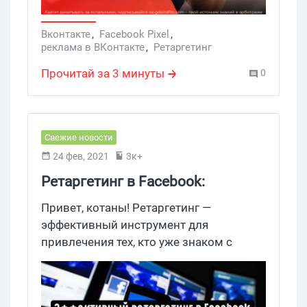
Вконтакте
,
Facebook Pixel
,
реклама в ВКонтакте
,
Ретаргетинг
Прочитай за 3 минуты
0
Свежие новости
24 фев, 2021
3к+
Ретаргетинг в Facebook:
стратегии, которые вы можете
Привет, котаны! Ретаргетинг —
упускать из виду
эффективный инструмент для
привлечения тех, кто уже знаком с
брендом и слышал о вашей компании.
Сами пользователи гораздо охотнее
взаимодействуют с теми, кого уже