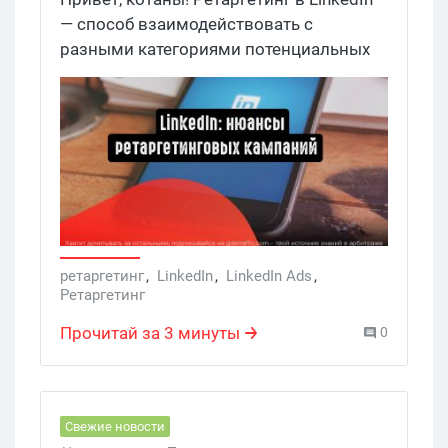
— способ взаимодействовать с
разными категориями потенциальных
клиентов. Это и те, кто готов купить, и те,
кому требуется слишком много
времени для принятия решения. Есть
способы раскачать обе категории.
ретаргетинг
,
LinkedIn
,
LinkedIn Ads
,
Ретаргетинг
Прочитай за 3 минуты
0
Свежие новости