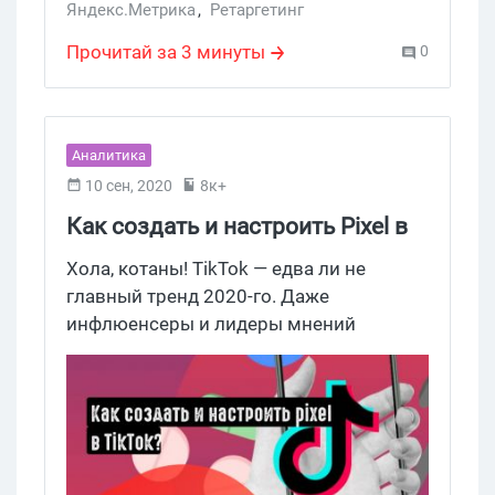
Яндекс.Метрика
,
Ретаргетинг
Прочитай за 3 минуты
0
Аналитика
10 сен, 2020
8к+
Как создать и настроить Pixel в
TikTok?
Хола, котаны! TikTok — едва ли не
главный тренд 2020-го. Даже
инфлюенсеры и лидеры мнений
стараются развиваться в TikTok,
пытаясь подложить себе соломку на
случай спада популярности Instagram.
Пока приложение остается на волне
хайпа, самое время использовать его в
рекламных целях. Для того, чтобы