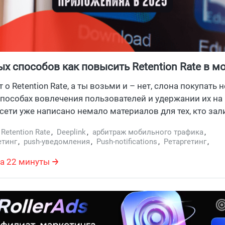
ых способов как повысить Retention Rate в 
иях в 2025
 о Retention Rate, а ты возьми и – нет, слона покупать 
способах вовлечения пользователей и удержании их н
 сети уже написано немало материалов для тех, кто зал
о по другим вертикалям такую информацию нужно соби
,
Retention Rate
,
Deeplink
,
арбитраж мобильного трафика
,
точникам. А ведь именно удержание аудитории в прил
етинг
,
push-уведомления
,
Push-notifications
,
Ретаргетинг
,
чевую роль в том, будет ли профитной твоя работа с в
приложения
,
омниканальный маркетинг
 контента. Рассмотрели в статье самые популярные 
а 22 минуты
ия внимания и удержания пользователя в мобильных
х в 2025 году. Заходи чекнуть, ничего ли ты не упустил.