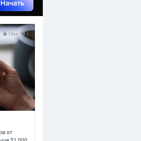
4
13к+
0
ов от
льше $1 000