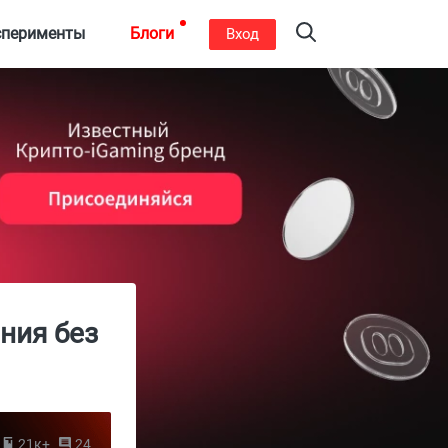
сперименты
Блоги
Вход
ния без
21к+
24