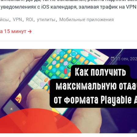
 уведомлениях с iOS календаря, заливая трафик на VPN
 Tier-1 страны. Гоу, посмотрим, как это было.
ейсы
,
VPN
,
ROI
,
утилиты
,
Мобильные приложения
а 15 минут
13 сен, 20