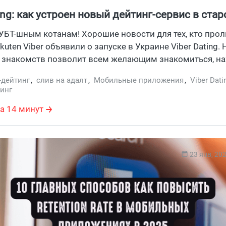
ting: как устроен новый дейтинг-сервис в ста
ере и чем может быть полезен аффилейту
УБТ-шным котанам! Хорошие новости для тех, кто прол
kuten Viber объявили о запуске в Украине Viber Dating.
я знакомств позволит всем желающим знакомиться, на
онлайн и общаться внутри экосистемы Viber, гарантиру
-дейтинг
,
слив на адалт
,
Мобильные приложения
,
Viber Dati
м более высокий уровень конфиденциальности и защи
тинг
подвязанным на учетные запиуи Viber-аккаунтов. Узнал
а 14 минут
овый дейтинг-сервис, что нужно для регистрации и пе
он может быть полезен арбитражным котикам, льющим
23 янв, 20