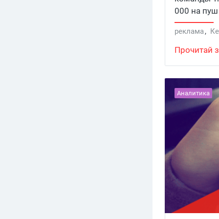
000 на пуш
под Латам и
реклама
,
К
Прочитай з
Аналитика