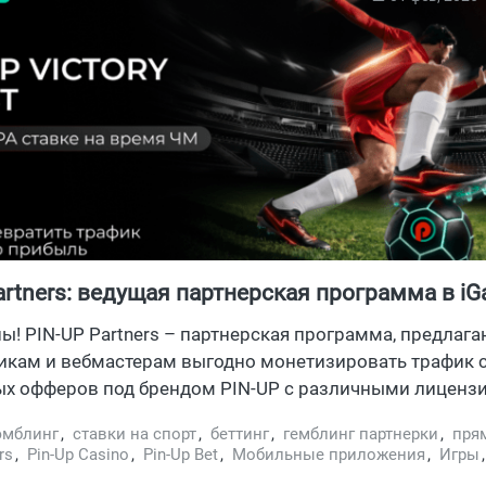
artners: ведущая партнерская программа в i
ны! PIN-UP Partners – партнерская программа, предлаг
икам и вебмастерам выгодно монетизировать трафик
ых офферов под брендом PIN-UP с различными лиценз
. PIN-UP Partners принимает трафик из ряда стран Юж
эмблинг
,
ставки на спорт
,
беттинг
,
гемблинг партнерки
,
пря
мерики, а также стран СНГ и Бангладеша.
rs
,
Pin-Up Casino
,
Pin-Up Bet
,
Мобильные приложения
,
Игры