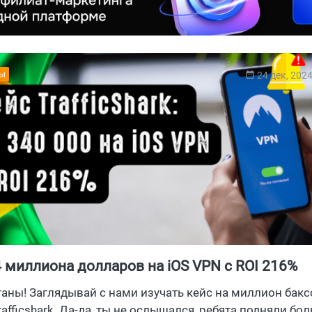
ты
24 дек, 202
4 миллиона долларов на iOS VPN c ROI 216%
таны! Заглядывай с нами изучать кейс на миллион бакс
afficshark. Да-да, ты не ослышался, ребята подняли бо