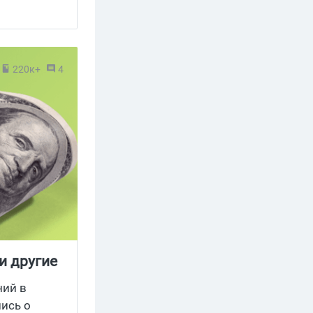
220к+
4
и другие
ний в
лись о