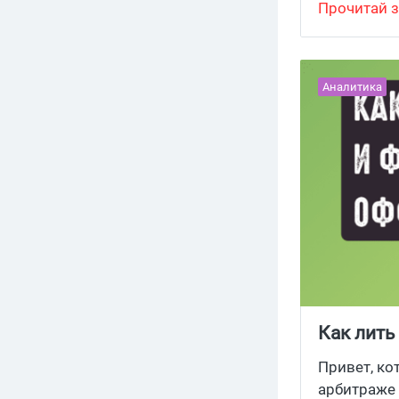
Прочитай з
Аналитика
Как лить
виды фи
Привет, ко
арбитраже 