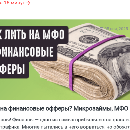
а 15 минут
05 ноя, 2025
 на финансовые офферы? Микрозаймы, МФО 
нансовых офферов, полный разбор
таны! Финансы — одно из самых прибыльных направле
трафика. Многие пытались в него ворваться, но обожг