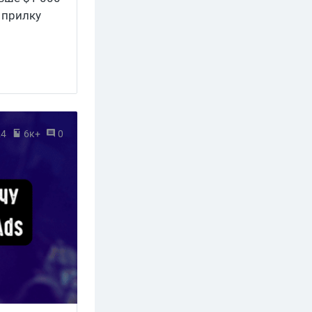
 прилку
24
6к+
0