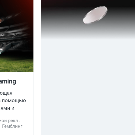
Gaming
ающая
 с помощью
иями и
ной и
мой рекл
,
,
Гемблинг