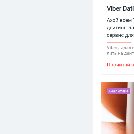
Viber Da
мессендж
Ахой всем 
дейтинг: Ra
сервис дл
партнеров 
Viber
,
адалт
участника
лить на дей
профилей, 
Прочитай з
работает н
там и чем 
дейтинг.
Аналитика