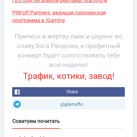
ГЕО для легальной рекламы iGaming и
беттинг в 2026
PIN-UP Partners: ведущая партнерская
программа в iGaming
Принеси в жертву лайк и шеринг во
славу бога Рандома, и профитный
конверт будет сопутствовать тебе
всю неделю!
Трафик, котики, завод!
Share
@gdetraffic
Советуем почитать