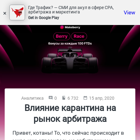
Где Трафик? — СМИ для акул в сфере СРА,
×
View
арбитража и маркетинга
Get in Google Play
Аналитика
0
6 732
15 апр, 2020
Влияние карантина на
рынок арбитража
Привет, котаны! То, что сейчас происходит в