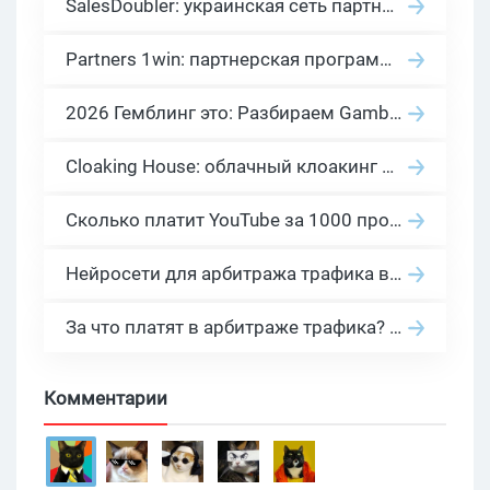
SalesDoubler: украинская сеть партнерских программ с оплатой за действие
Partners 1win: партнерская программа казино в нише гемблинг арбитраж
2026 Гемблинг это: Разбираем Gambling вертикаль, и все что связано с гемблинг и беттинг офферами
Cloaking House: облачный клоакинг для фильтрации ботов FB и Google Ads — гайд PHP-интеграции 2026
Сколько платит YouTube за 1000 просмотров в 2026: реальные цифры от 0.5 до 36 USD по ГЕО
Нейросети для арбитража трафика в 2026: инструменты, кейсы и AI-медиабайеры
За что платят в арбитраже трафика? 30 моделей оплаты в бурж и СНГ партнерках
Комментарии