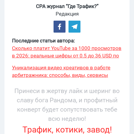
CPA журнал “Где Трафик?”
Редакция
Последние статьи автора:
Сколько платит YouTube за 1000 просмотров
в 2026: реальные цифры от 0.5 до 36 USD по
ГЕО
Уникализация видео креативов в работе
арбитражника: способы, виды, сервисы
Принеси в жертву лайк и шеринг во
славу бога Рандома, и профитный
конверт будет сопутствовать тебе
всю неделю!
Трафик, котики, завод!