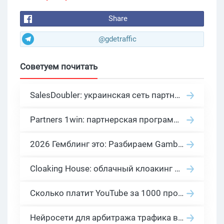
Share
@gdetraffic
Советуем почитать
SalesDoubler: украинская сеть партнерских программ с оплатой за действие
Partners 1win: партнерская программа казино в нише гемблинг арбитраж
2026 Гемблинг это: Разбираем Gambling вертикаль, и все что связано с гемблинг и беттинг офферами
Cloaking House: облачный клоакинг для фильтрации ботов FB и Google Ads — гайд PHP-интеграции 2026
Сколько платит YouTube за 1000 просмотров в 2026: реальные цифры от 0.5 до 36 USD по ГЕО
Нейросети для арбитража трафика в 2026: инструменты, кейсы и AI-медиабайеры