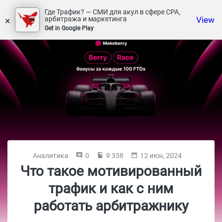
Где Трафик? — СМИ для акул в сфере СРА,
×
View
арбитража и маркетинга
Get in Google Play
Аналитика
0
9 338
12 июн, 2024
Что такое мотивированный
трафик и как с ним
работать арбитражнику