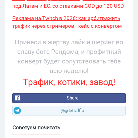
под Латам и ЕС, со ставками COD до 120 USD
Реклама на Twitch в 2026: как арбитражить
трафик через стримеров - кейс с конвертом
34% и охватом 199 276
Принеси в жертву лайк и шеринг во
славу бога Рандома, и профитный
конверт будет сопутствовать тебе
всю неделю!
Трафик, котики, завод!
Share
@gdetraffic
Советуем почитать