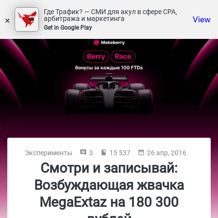
Где Трафик? — СМИ для акул в сфере СРА,
×
View
арбитража и маркетинга
Get in Google Play
Эксперименты
3
15 537
26 апр, 2016
Смотри и записывай:
Возбуждающая жвачка
MegaExtaz на 180 300