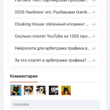
Partners 1win: партнерская программа казино в нише гемблинг арбитраж
2026 Гемблинг это: Разбираем Gambling вертикаль, и все что связано с гемблинг и беттинг офферами
Cloaking House: облачный клоакинг для фильтрации ботов FB и Google Ads — гайд PHP-интеграции 2026
Сколько платит YouTube за 1000 просмотров в 2026: реальные цифры от 0.5 до 36 USD по ГЕО
Нейросети для арбитража трафика в 2026: инструменты, кейсы и AI-медиабайеры
За что платят в арбитраже трафика? 30 моделей оплаты в бурж и СНГ партнерках
Комментарии