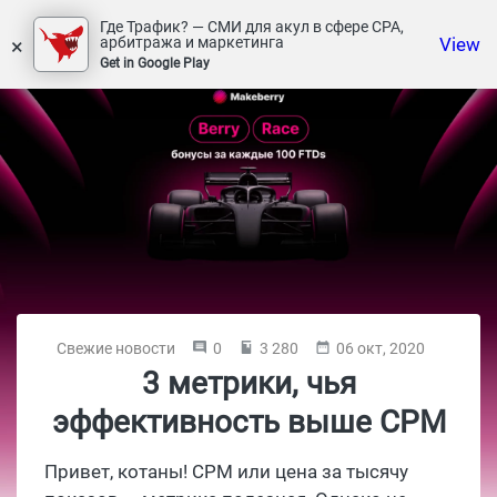
Где Трафик? — СМИ для акул в сфере СРА,
×
View
арбитража и маркетинга
Get in Google Play
Свежие новости
0
3 280
06 окт, 2020
3 метрики, чья
эффективность выше CPM
Привет, котаны! CPM или цена за тысячу