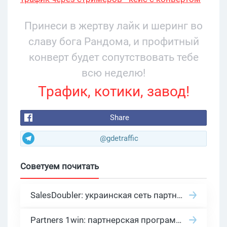
34% и охватом 199 276
Принеси в жертву лайк и шеринг во
славу бога Рандома, и профитный
конверт будет сопутствовать тебе
всю неделю!
Трафик, котики, завод!
Share
@gdetraffic
Советуем почитать
SalesDoubler: украинская сеть партнерских программ с оплатой за действие
Partners 1win: партнерская программа казино в нише гемблинг арбитраж