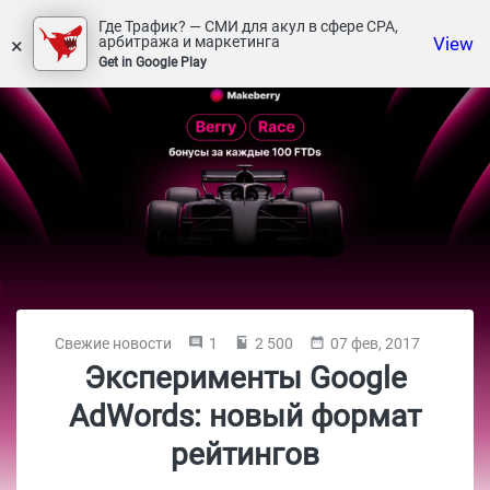
Где Трафик? — СМИ для акул в сфере СРА,
×
View
арбитража и маркетинга
Get in Google Play
Свежие новости
1
2 500
07 фев, 2017
Эксперименты Google
AdWords: новый формат
рейтингов