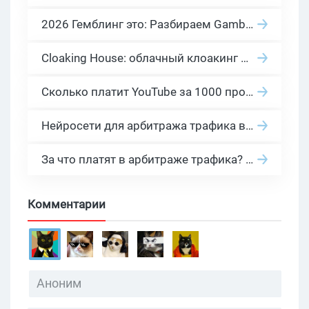
2026 Гемблинг это: Разбираем Gambling вертикаль, и все что связано с гемблинг и беттинг офферами
Cloaking House: облачный клоакинг для фильтрации ботов FB и Google Ads — гайд PHP-интеграции 2026
Сколько платит YouTube за 1000 просмотров в 2026: реальные цифры от 0.5 до 36 USD по ГЕО
Нейросети для арбитража трафика в 2026: инструменты, кейсы и AI-медиабайеры
За что платят в арбитраже трафика? 30 моделей оплаты в бурж и СНГ партнерках
Комментарии