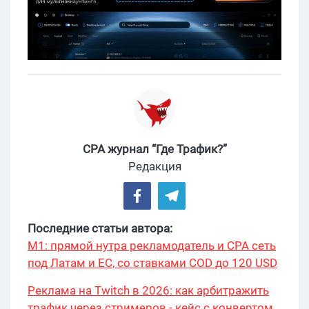
CPA журнал “Где Трафик?”
Редакция
Последние статьи автора:
М1: прямой нутра рекламодатель и CPA сеть
под Латам и ЕС, со ставками COD до 120 USD
Реклама на Twitch в 2026: как арбитражить
трафик через стримеров - кейс с конвертом