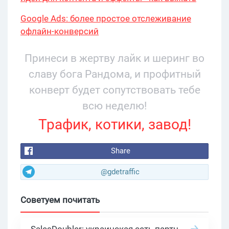
максимум?
Google Ads: более простое отслеживание
офлайн-конверсий
Принеси в жертву лайк и шеринг во
славу бога Рандома, и профитный
конверт будет сопутствовать тебе
всю неделю!
Трафик, котики, завод!
Share
@gdetraffic
Советуем почитать
SalesDoubler: украинская сеть партнерских программ с оплатой за действие