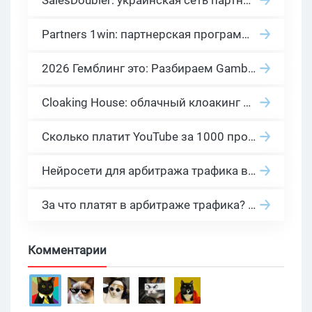
Partners 1win: партнерская программа казино в нише гемблинг арбитраж
2026 Гемблинг это: Разбираем Gambling вертикаль, и все что связано с гемблинг и беттинг офферами
Cloaking House: облачный клоакинг для фильтрации ботов FB и Google Ads — гайд PHP-интеграции 2026
Сколько платит YouTube за 1000 просмотров в 2026: реальные цифры от 0.5 до 36 USD по ГЕО
Нейросети для арбитража трафика в 2026: инструменты, кейсы и AI-медиабайеры
За что платят в арбитраже трафика? 30 моделей оплаты в бурж и СНГ партнерках
Комментарии