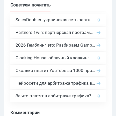
Советуем почитать
SalesDoubler: украинская сеть партнерских программ с оплатой за действие
Partners 1win: партнерская программа казино в нише гемблинг арбитраж
2026 Гемблинг это: Разбираем Gambling вертикаль, и все что связано с гемблинг и беттинг офферами
Cloaking House: облачный клоакинг для фильтрации ботов FB и Google Ads — гайд PHP-интеграции 2026
Сколько платит YouTube за 1000 просмотров в 2026: реальные цифры от 0.5 до 36 USD по ГЕО
Нейросети для арбитража трафика в 2026: инструменты, кейсы и AI-медиабайеры
За что платят в арбитраже трафика? 30 моделей оплаты в бурж и СНГ партнерках
Комментарии