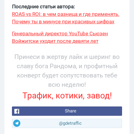
Последние статьи автора:
ROAS vs ROI: в чем разница и где применять.
Почему ты в минусе при красивых цифрах
Генеральный директор YouTube Сьюзен
Войжитски уходит после девяти лет
руководства
Принеси в жертву лайк и шеринг во
славу бога Рандома, и профитный
конверт будет сопутствовать тебе
всю неделю!
Трафик, котики, завод!
Share
@gdetraffic