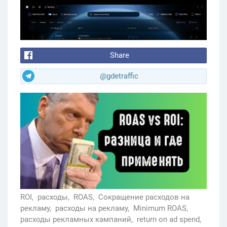
Share
@gdetraffic
ROI,
расходы,
ROAS,
Сокращение расходов на
рекламу,
расходы на рекламу,
Minimum ROAS,
расходы рекламных кампаний,
return on ad spend,