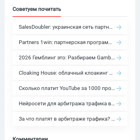
Советуем почитать
SalesDoubler: украинская сеть партнерских программ с оплатой за действие
Partners 1win: партнерская программа казино в нише гемблинг арбитраж
2026 Гемблинг это: Разбираем Gambling вертикаль, и все что связано с гемблинг и беттинг офферами
Cloaking House: облачный клоакинг для фильтрации ботов FB и Google Ads — гайд PHP-интеграции 2026
Сколько платит YouTube за 1000 просмотров в 2026: реальные цифры от 0.5 до 36 USD по ГЕО
Нейросети для арбитража трафика в 2026: инструменты, кейсы и AI-медиабайеры
За что платят в арбитраже трафика? 30 моделей оплаты в бурж и СНГ партнерках
Комментарии