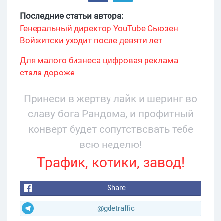
Последние статьи автора:
Генеральный директор YouTube Сьюзен
Войжитски уходит после девяти лет
руководства
Для малого бизнеса цифровая реклама
стала дороже
Принеси в жертву лайк и шеринг во
славу бога Рандома, и профитный
конверт будет сопутствовать тебе
всю неделю!
Трафик, котики, завод!
Share
@gdetraffic