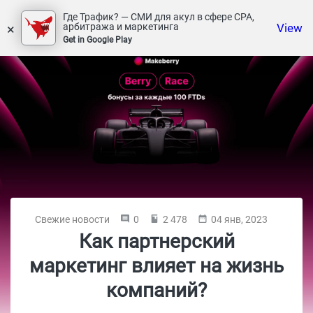
Где Трафик? — СМИ для акул в сфере СРА,
×
View
арбитража и маркетинга
Get in Google Play
Свежие новости
0
2 478
04 янв, 2023
Как партнерский
маркетинг влияет на жизнь
компаний?