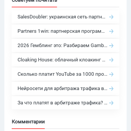
Советуем почитать
SalesDoubler: украинская сеть партнерских программ с оплатой за действие
Partners 1win: партнерская программа казино в нише гемблинг арбитраж
2026 Гемблинг это: Разбираем Gambling вертикаль, и все что связано с гемблинг и беттинг офферами
Cloaking House: облачный клоакинг для фильтрации ботов FB и Google Ads — гайд PHP-интеграции 2026
Сколько платит YouTube за 1000 просмотров в 2026: реальные цифры от 0.5 до 36 USD по ГЕО
Нейросети для арбитража трафика в 2026: инструменты, кейсы и AI-медиабайеры
За что платят в арбитраже трафика? 30 моделей оплаты в бурж и СНГ партнерках
Комментарии