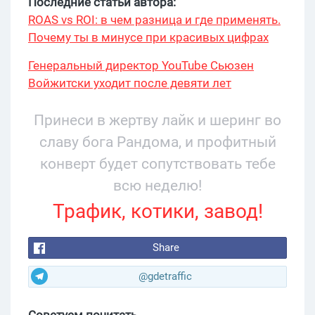
Последние статьи автора:
ROAS vs ROI: в чем разница и где применять.
Почему ты в минусе при красивых цифрах
Генеральный директор YouTube Сьюзен
Войжитски уходит после девяти лет
руководства
Принеси в жертву лайк и шеринг во
славу бога Рандома, и профитный
конверт будет сопутствовать тебе
всю неделю!
Трафик, котики, завод!
Share
@gdetraffic