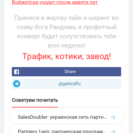
Войжитски уходит после девяти лет
руководства
Принеси в жертву лайк и шеринг во
славу бога Рандома, и профитный
конверт будет сопутствовать тебе
всю неделю!
Трафик, котики, завод!
Share
@gdetraffic
Советуем почитать
SalesDoubler: украинская сеть партнерских программ с оплатой за действие
Partners 1win: партнерская программа казино в нише гемблинг арбитраж