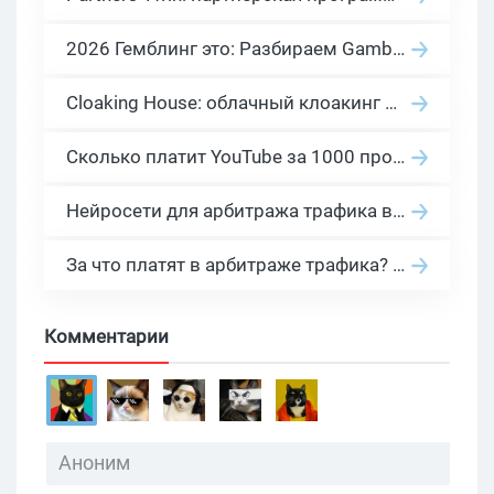
2026 Гемблинг это: Разбираем Gambling вертикаль, и все что связано с гемблинг и беттинг офферами
Cloaking House: облачный клоакинг для фильтрации ботов FB и Google Ads — гайд PHP-интеграции 2026
Сколько платит YouTube за 1000 просмотров в 2026: реальные цифры от 0.5 до 36 USD по ГЕО
Нейросети для арбитража трафика в 2026: инструменты, кейсы и AI-медиабайеры
За что платят в арбитраже трафика? 30 моделей оплаты в бурж и СНГ партнерках
Комментарии