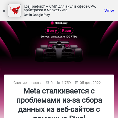
Где Трафик? — СМИ для акул в сфере СРА,
×
View
арбитража и маркетинга
Get in Google Play
Свежие новости
0
1 759
05 дек, 2022
Meta сталкивается с
проблемами из-за сбора
данных из веб-сайтов с