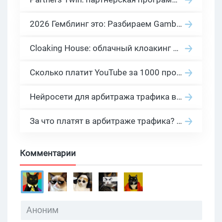
2026 Гемблинг это: Разбираем Gambling вертикаль, и все что связано с гемблинг и беттинг офферами
Cloaking House: облачный клоакинг для фильтрации ботов FB и Google Ads — гайд PHP-интеграции 2026
Сколько платит YouTube за 1000 просмотров в 2026: реальные цифры от 0.5 до 36 USD по ГЕО
Нейросети для арбитража трафика в 2026: инструменты, кейсы и AI-медиабайеры
За что платят в арбитраже трафика? 30 моделей оплаты в бурж и СНГ партнерках
Комментарии